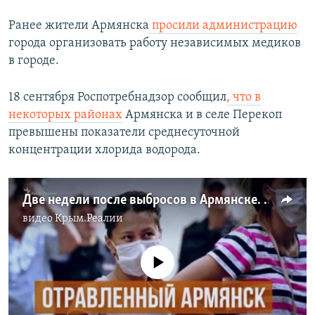
Ранее жители Армянска
просили администрацию
города организовать работу независимых медиков
в городе.
18 сентября Роспотребнадзор сообщил
, что в
некоторых районах
Армянска и в селе Перекоп
превышены показатели среднесуточной
концентрации хлорида водорода.
Две недели после выбросов в Армянске. Что происходит в Крыму? (видео)
видео
Крым.Реалии
No media source currently available