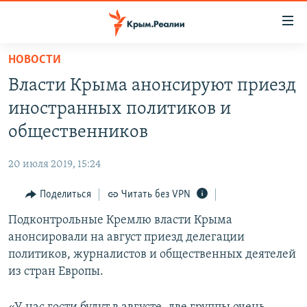
Доступность
ссылки
Вернуться
НОВОСТИ
к
НОВОСТИ
Власти Крыма анонсируют приезд
основному
СПЕЦПРОЕКТЫ
содержанию
иностранных политиков и
ВОДА
Вернутся
ГРУЗ 200
общественников
к
ИСТОРИЯ
КАРТА ВОЕННЫХ ОБЪЕКТОВ КРЫМА
главной
20 июля 2019, 15:24
ЕЩЕ
11 ЛЕТ ОККУПАЦИИ КРЫМА. 11 ИСТОРИЙ СОПРОТИВЛЕНИЯ
навигации
Вернутся
Поделиться
Читать без VPN
РАДІО СВОБОДА
ИНТЕРАКТИВ
к
Подконтрольные Кремлю власти Крыма
КАК ОБОЙТИ БЛОКИРОВКУ
ИНФОГРАФИКА
поиску
анонсировали на август приезд делегации
ТЕЛЕПРОЕКТ КРЫМ.РЕАЛИИ
политиков, журналистов и общественных деятелей
Українською
из стран Европы.
СОВЕТЫ ПРАВОЗАЩИТНИКОВ
Qırımtatar
ПРОПАВШИЕ БЕЗ ВЕСТИ