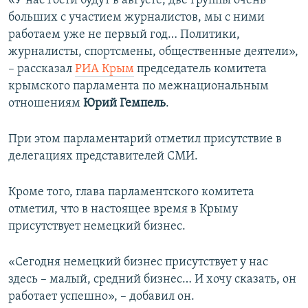
«У нас гости будут в августе, две группы очень
ПРИСОЕДИНЯЙТЕСЬ!
ПОБЕДИТЕЛЕЙ НЕ СУДЯТ?
больших с участием журналистов, мы с ними
работаем уже не первый год… Политики,
КРЫМ.НЕПОКОРЕННЫЙ
журналисты, спортсмены, общественные деятели»,
ELIFBE
– рассказал
РИА Крым
председатель комитета
крымского парламента по межнациональным
УКРАИНСКАЯ ПРОБЛЕМА КРЫМА
отношениям
Юрий Гемпель
.
Все сайты RFE/RL
При этом парламентарий отметил присутствие в
делегациях представителей СМИ.
Кроме того, глава парламентского комитета
отметил, что в настоящее время в Крыму
присутствует немецкий бизнес.
«Сегодня немецкий бизнес присутствует у нас
здесь – малый, средний бизнес… И хочу сказать, он
работает успешно», – добавил он.