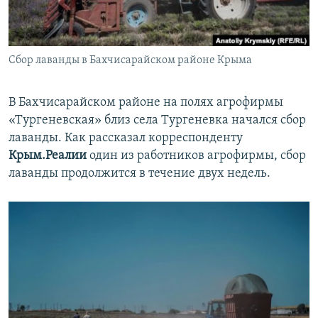
ПРИСОЕДИНЯЙТЕСЬ!
ПОБЕДИТЕЛЕЙ НЕ СУДЯТ?
КРЫМ.НЕПОКОРЕННЫЙ
Сбор лаванды в Бахчисарайском районе Крыма
ELIFBE
УКРАИНСКАЯ ПРОБЛЕМА КРЫМА
В Бахчисарайском районе на полях агрофирмы
Все сайты RFE/RL
«Тургеневская» близ села Тургеневка начался сбор
лаванды. Как рассказал корреспонденту
Крым.Реалии
один из работников агрофирмы, сбор
лаванды продолжится в течение двух недель.