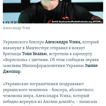
ПРИСОЕДИНЯЙТЕСЬ!
ПОБЕДИТЕЛЕЙ НЕ СУДЯТ?
КРЫМ.НЕПОКОРЕННЫЙ
ELIFBE
Александр Усик
УКРАИНСКАЯ ПРОБЛЕМА КРЫМА
Все сайты RFE/RL
Украинского боксера
Александра Усика,
который
накануне в Манчестере отправил в нокаут
британца
Тони Беллью
, встретили в аэропорту
«Борисполь» с цветами. Об этом сообщила первая
замглавы Мининформполитики Украины
Эмине
Джеппар
.
«Украинские пограничники поздравляют
украинского чемпиона – боксера, абсолютного
чемпиона мира, Александра Усика, который
победно вернулся из Англии домой!», – написала