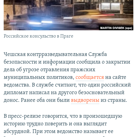
ПРИСОЕДИНЯЙТЕСЬ!
ПОБЕДИТЕЛЕЙ НЕ СУДЯТ?
КРЫМ.НЕПОКОРЕННЫЙ
ELIFBE
Российское консульство в Праге
УКРАИНСКАЯ ПРОБЛЕМА КРЫМА
Все сайты RFE/RL
Чешская контрразведывательная Служба
безопасности и информации сообщила о закрытии
дела об угрозе отравления пражских
муниципальных политиков,
сообщается
на сайте
ведомства. В службе считают, что один российский
дипломат написал на другого безосновательный
донос. Ранее оба они были
выдворены
из страны.
В пресс-релизе говорится, что в произошедшую
историю трудно поверить и она выглядит
абсурдной. При этом ведомство называет ее