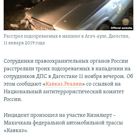
ПРИСОЕДИНЯЙТЕСЬ!
ПОБЕДИТЕЛЕЙ НЕ СУДЯТ?
КРЫМ.НЕПОКОРЕННЫЙ
ELIFBE
Расстрел подозреваемых в машине в Агач-ауле, Дагестан,
УКРАИНСКАЯ ПРОБЛЕМА КРЫМА
11 января 2019 года
Все сайты RFE/RL
Сотрудники правоохранительных органов России
расстреляли троих подозреваемых в нападении на
сотрудников ДПС в Дагестане 11 ноября вечером. Об
этом сообщают «
Кавказ.Реалии
» со ссылкой на
Национальный антитеррористический комитет
России.
Инцидент произошел на участке Кизилюрт –
Махачкала федеральной автомобильной трассы
«Кавказ».