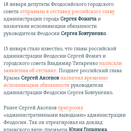
18 января депутаты Феодосийского городского
совета
отправили в отставку российского главу
администрации города
Сергея Фомича
и
назначили исполняющим обязанности
руководителя Феодосии
Сергея Бовтуненко
.
15 января стало известно, что главы российской
администрации Феодосии Сергей Фомич и
городского совета
Владимир Титаренко
написали
заявления об отставке.
Позднее российский глава
Крыма
Сергей Аксенов
назначил временно
исполняющим обязанности
руководителя
администрации Феодосии Сергея Бовтуненко.
Ранее Сергей Аксенов
пригрозил
«административными выводами» администрации
Феодосии. Так он отреагировал на доклад
крымского вице-премьера
Юрия Гоцанюка
,