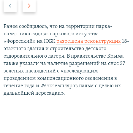
П
С
р
л
е
е
д
д
Ранее сообщалось, что на территории парка-
ы
у
памятника садово-паркового искусства
д
ю
«Форосский» на ЮБК
разрешена реконструкция
18-
у
щ
этажного здания и строительство детского
щ
и
оздоровительного лагеря. В правительстве Крыма
и
й
также указали на наличие разрешений на снос 37
й
с
зеленых насаждений с «последующим
с
л
проведением компенсационного озеленения в
л
а
течение года и 29 экземпляров пальм с целью их
а
й
дальнейшей пересадки».
й
д
д