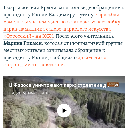
1 марта жители Крыма записали видеообращение к
президенту России Владимиру Путину
с просьбой
«вмешаться и немедленно остановить» застройку
парка-памятника садово-паркового искусства
«Форосский» на ЮБК
. После этого учительница
Марина Рикмен
, которая от инициативной группы
местных жителей зачитывала обращение к
президенту России, сообщила о
давлении со
стороны местных властей
.
В Форосе уничтожают парк: столетние деревья идут под бульдозер | Крым.Реалии ТВ (видео)
видео
Крым.Реалии
No media source currently available