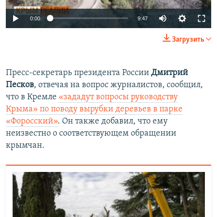
Auto
0:00
9:47
240p
Загрузить
360p
Auto
240p
360p
480p
480p
Пресс-секретарь президента России
Дмитрий
Песков
, отвечая на вопрос журналистов,
сообщил,
720p
720p
1080p
что в Кремле
«зададут вопросы руководству
1080p
Крыма» по поводу вырубки деревьев в парке
«Форосский»
. Он также добавил, что ему
неизвестно о соответствующем обращении
крымчан.