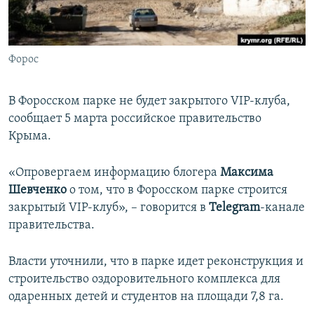
ПРИСОЕДИНЯЙТЕСЬ!
ПОБЕДИТЕЛЕЙ НЕ СУДЯТ?
КРЫМ.НЕПОКОРЕННЫЙ
Форос
ELIFBE
УКРАИНСКАЯ ПРОБЛЕМА КРЫМА
В Форосском парке не будет закрытого VIP-клуба,
Все сайты RFE/RL
сообщает 5 марта российское правительство
Крыма.
«Опровергаем информацию блогера
Максима
Шевченко
о том, что в Форосском парке строится
закрытый VIP-клуб», – говорится в
Telegram
-канале
правительства.
Власти уточнили, что в парке идет реконструкция и
строительство оздоровительного комплекса для
одаренных детей и студентов на площади 7,8 га.