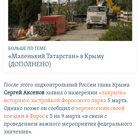
БОЛЬШЕ ПО ТЕМЕ:
«Маленький Татарстан» в Крыму
(ДОПОЛНЕНО)
После этого подконтрольный России глава Крыма
Сергей Аксенов
заявил о намерении
«закрыть»
историю с застройкой Форосского парка
5 марта.
Однако позже он сообщил о
перенесении своей
поездки в Форос
с 5 на 9 марта «в связи с
проведением важного мероприятия федерального
значения».