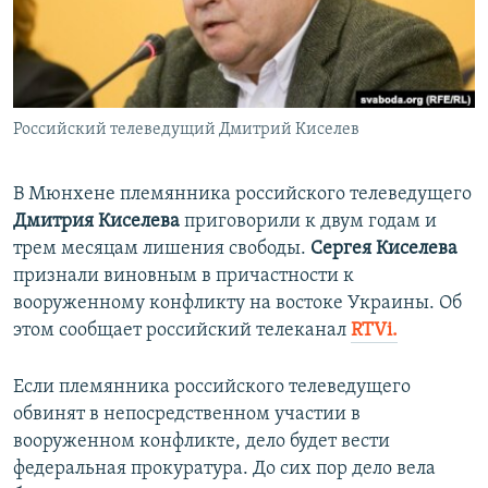
ПРИСОЕДИНЯЙТЕСЬ!
ПОБЕДИТЕЛЕЙ НЕ СУДЯТ?
КРЫМ.НЕПОКОРЕННЫЙ
ELIFBE
Российский телеведущий Дмитрий Киселев
УКРАИНСКАЯ ПРОБЛЕМА КРЫМА
Все сайты RFE/RL
В Мюнхене племянника российского телеведущего
Дмитрия Киселева
приговорили к двум годам и
трем месяцам лишения свободы.
Сергея Киселева
признали виновным в причастности к
вооруженному конфликту на востоке Украины. Об
этом сообщает российский телеканал
RTVi.
Если племянника российского телеведущего
обвинят в непосредственном участии в
вооруженном конфликте, дело будет вести
федеральная прокуратура. До сих пор дело вела