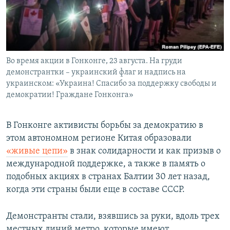
ПРИСОЕДИНЯЙТЕСЬ!
ПОБЕДИТЕЛЕЙ НЕ СУДЯТ?
КРЫМ.НЕПОКОРЕННЫЙ
ELIFBE
Во время акции в Гонконге, 23 августа. На груди
УКРАИНСКАЯ ПРОБЛЕМА КРЫМА
демонстрантки – украинский флаг и надпись на
Все сайты RFE/RL
украинском: «Украина! Спасибо за поддержку свободы и
демократии! Граждане Гонконга»
В Гонконге активисты борьбы за демократию в
этом автономном регионе Китая образовали
«живые цепи»
в знак солидарности и как призыв о
международной поддержке, а также в память о
подобных акциях в странах Балтии 30 лет назад,
когда эти страны были еще в составе СССР.
Демонстранты стали, взявшись за руки, вдоль трех
местных линий метро, которые имеют