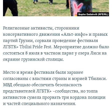
ПРИСОЕДИНЯЙТЕСЬ!
ПОБЕДИТЕЛЕЙ НЕ СУДЯТ?
КРЫМ.НЕПОКОРЕННЫЙ
ELIFBE
Религиозные активисты, сторонники
УКРАИНСКАЯ ПРОБЛЕМА КРЫМА
консервативного движения «Альт-инфо» и правых
Все сайты RFE/RL
партий Грузии, сорвали проведение фестиваля
ЛГБТК+ Tbilisi Pride Fest. Мероприятие должно было
состояться 8 июля в частном парке у озера Лиси на
окраине грузинской столицы.
Место и время фестиваля были заранее
согласованы с властями страны и мэрией Тбилиси.
МВД обещало обеспечить безопасность
представителей ЛГБТК+ –сообщества, но толпа
активистов сумела прорвать три кордона полиции
и частей специального назначения.