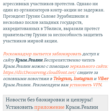
агрессивных участников протестов. Однако ни
один из организаторов контр-акции не задержан.
Президент Грузии Саломе Зурабишвили и
несколько послов западных государств,
аккредитованных в Тбилиси, выразили протест
правительству Грузии за неспособность защитить
участников мирной акции.
Роскомнадзор пытается заблокировать
доступ к
сайту
Крым.Реалии
.
Беспрепятственно читать
Крым.Реалии можно с помощью
зеркального сайта:
https://d1c13vcozrvrng.cloudfront.net/
следите за
основными новостями в
Telegram
,
Instagram
и
Viber
Крым.Реалии. Рекомендуем вам
установить VPN
.
Новости без блокировки и цензуры!
Установить
приложение
Крым.Реалии