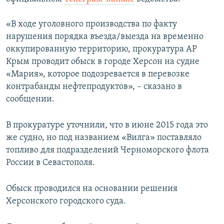
ПРИСОЕДИНЯЙТЕСЬ!
ПОБЕДИТЕЛЕЙ НЕ СУДЯТ?
«В ходе уголовного производства по факту
КРЫМ.НЕПОКОРЕННЫЙ
нарушения порядка въезда/выезда на временно
ELIFBE
оккупированную территорию, прокуратура АР
Крым проводит обыск в городе Херсон на судне
УКРАИНСКАЯ ПРОБЛЕМА КРЫМА
«Мария», которое подозревается в перевозке
Все сайты RFE/RL
контрабанды нефтепродуктов», – сказано в
сообщении.
В прокуратуре уточнили, что в июне 2015 года это
же судно, но под названием «Вилга» поставляло
топливо для подразделений Черноморского флота
России в Севастополя.
Обыск проводился на основании решения
Херсонского городского суда.