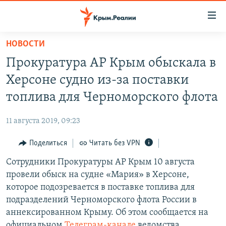
Доступность
ссылки
Вернуться
НОВОСТИ
к
НОВОСТИ
Прокуратура АР Крым обыскала в
основному
СПЕЦПРОЕКТЫ
содержанию
Херсоне судно из-за поставки
ВОДА
Вернутся
ГРУЗ 200
топлива для Черноморского флота
к
ИСТОРИЯ
КАРТА ВОЕННЫХ ОБЪЕКТОВ КРЫМА
главной
11 августа 2019, 09:23
ЕЩЕ
11 ЛЕТ ОККУПАЦИИ КРЫМА. 11 ИСТОРИЙ СОПРОТИВЛЕНИЯ
навигации
Вернутся
Поделиться
Читать без VPN
РАДІО СВОБОДА
ИНТЕРАКТИВ
к
Сотрудники Прокуратуры АР Крым 10 августа
КАК ОБОЙТИ БЛОКИРОВКУ
ИНФОГРАФИКА
поиску
провели обыск на судне «Мария» в Херсоне,
ТЕЛЕПРОЕКТ КРЫМ.РЕАЛИИ
которое подозревается в поставке топлива для
Українською
подразделений Черноморского флота России в
СОВЕТЫ ПРАВОЗАЩИТНИКОВ
Qırımtatar
аннексированном Крыму. Об этом сообщается на
ПРОПАВШИЕ БЕЗ ВЕСТИ
официальном
Телеграм-канале
ведомства.