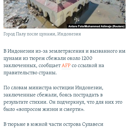
ПРИСОЕДИНЯЙТЕСЬ!
ПОБЕДИТЕЛЕЙ НЕ СУДЯТ?
КРЫМ.НЕПОКОРЕННЫЙ
ELIFBE
Город Палу после цунами, Индонезия
УКРАИНСКАЯ ПРОБЛЕМА КРЫМА
Все сайты RFE/RL
В Индонезии из-за землетрясения и вызванного им
цунами из тюрем сбежали около 1200
заключенных, сообщает
AFP
со ссылкой на
правительство страны.
По словам министра юстиции Индонезии,
заключенные сбежали, боясь пострадать в
результате стихии. Он подчеркнул, что для них это
было «вопросом жизни и смерти».
В тюрьме в южной части острова Сулавеси