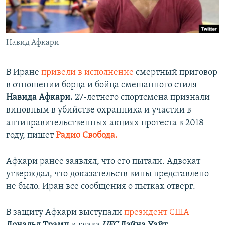
ПРИСОЕДИНЯЙТЕСЬ!
ПОБЕДИТЕЛЕЙ НЕ СУДЯТ?
КРЫМ.НЕПОКОРЕННЫЙ
Навид Афкари
ELIFBE
УКРАИНСКАЯ ПРОБЛЕМА КРЫМА
В Иране
привели в исполнение
смертный приговор
Все сайты RFE/RL
в отношении борца и бойца смешанного стиля
Навида Афкари.
27-летнего спортсмена признали
виновным в убийстве охранника и участии в
антиправительственных акциях протеста в 2018
году, пишет
Радио Свобода.
Афкари ранее заявлял, что его пытали. Адвокат
утверждал, что доказательств вины представлено
не было. Иран все сообщения о пытках отверг.
В защиту Афкари выступали
президент США