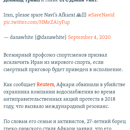
Дональд Трамп
и глава
UFC
Дэйна Уайт
.
Iran, please spare Navi’s Afkarai 🙏🏻
#SaveNavid
pic.twitter.com/HMeZA1yFup
— danawhite (@danawhite)
September 4, 2020
Всемирный профсоюз спортсменов призвал
исключить Иран из мирового спорта, если
смертный приговор будет приведен в исполнение.
Как сообщает
Reuters
, Афкари обвинили в убийстве
охранника компании водоснабжения во время
антиправительственных акций протеста в 2018
году, что вызвало международный резонанс.
По словам его семьи и активистов, 27-летний борец
греко-римского стиля Афкари заявил, что его