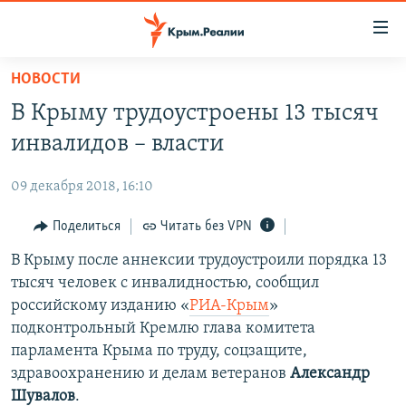
Доступность
ссылки
Вернуться
НОВОСТИ
к
НОВОСТИ
В Крыму трудоустроены 13 тысяч
основному
СПЕЦПРОЕКТЫ
содержанию
инвалидов – власти
ВОДА
Вернутся
ГРУЗ 200
к
09 декабря 2018, 16:10
ИСТОРИЯ
КАРТА ВОЕННЫХ ОБЪЕКТОВ КРЫМА
главной
ЕЩЕ
Поделиться
Читать без VPN
11 ЛЕТ ОККУПАЦИИ КРЫМА. 11 ИСТОРИЙ СОПРОТИВЛЕНИЯ
навигации
Вернутся
РАДІО СВОБОДА
В Крыму после аннексии трудоустроили порядка 13
ИНТЕРАКТИВ
к
тысяч человек с инвалидностью, сообщил
КАК ОБОЙТИ БЛОКИРОВКУ
ИНФОГРАФИКА
поиску
российскому изданию «
РИА-Крым
»
ТЕЛЕПРОЕКТ КРЫМ.РЕАЛИИ
подконтрольный Кремлю глава комитета
Українською
парламента Крыма по труду, соцзащите,
СОВЕТЫ ПРАВОЗАЩИТНИКОВ
Qırımtatar
здравоохранению и делам ветеранов
Александр
ПРОПАВШИЕ БЕЗ ВЕСТИ
Шувалов
.