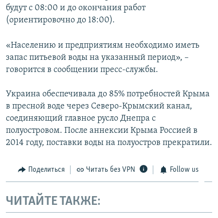
будут с 08:00 и до окончания работ
ПРИСОЕДИНЯЙТЕСЬ!
ПОБЕДИТЕЛЕЙ НЕ СУДЯТ?
(ориентировочно до 18:00).
КРЫМ.НЕПОКОРЕННЫЙ
ELIFBE
«Населению и предприятиям необходимо иметь
запас питьевой воды на указанный период», –
УКРАИНСКАЯ ПРОБЛЕМА КРЫМА
говорится в сообщении пресс-службы.
Все сайты RFE/RL
Украина обеспечивала до 85% потребностей Крыма
в пресной воде через Северо-Крымский канал,
соединяющий главное русло Днепра с
полуостровом. После аннексии Крыма Россией в
2014 году, поставки воды на полуостров прекратили.
Поделиться
Читать без VPN
Follow us
ЧИТАЙТЕ ТАКЖЕ: