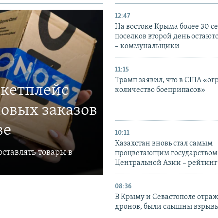
12:47
На востоке Крыма более 30 се
поселков второй день остаютс
– коммунальщики
11:15
Трамп заявил, что в США «ог
ркетплейс
количество боеприпасов»
овых заказов
ве
10:11
Казахстан вновь стал самым
ставлять товары в
процветающим государством
Центральной Азии – рейтинг
08:36
В Крыму и Севастополе отраж
дронов, были слышны взрыв