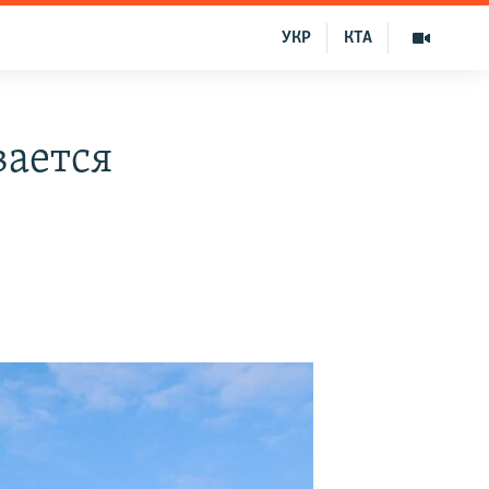
УКР
КТА
вается