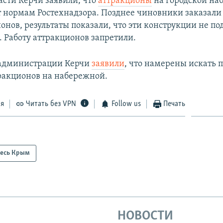
ласти Керчи заявили, что
аттракционы
на городской на
т нормам Ростехнадзора. Позднее чиновники заказал
онов, результаты показали, что эти конструкции не п
. Работу аттракционов запретили.
в администрации Керчи
заявили
, что намерены искать 
тракционов на набережной.
ся
Читать без VPN
Follow us
Печать
есь Крым
НОВОСТИ