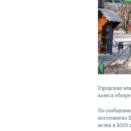
​Городские в
колеса обозр
По сообщения
изготовлено 
истек в 2005 г