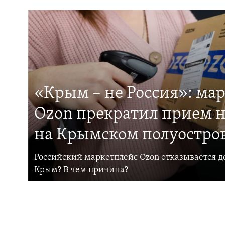
«Крым – не Россия»: ма
Ozon прекратил прием н
на Крымском полуостро
Российский маркетплейс Ozon отказывается до
Крым? В чем причина?