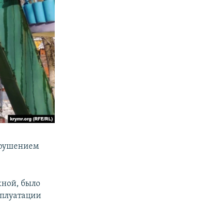
зрушением
жной, было
сплуатации