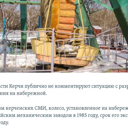
ласти Керчи публично не комментируют ситуацию с ра
ения на набережной.
м керченских СМИ, колесо, установленное на набере
Ейским механическим заводом в 1985 году, срок его эк
оду.