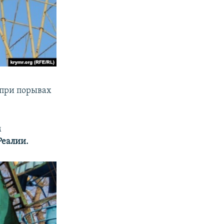
при порывах
м
еалии.