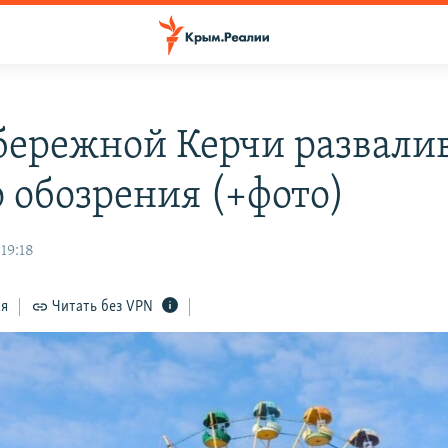
бережной Керчи развали
о обозрения (+фото)
19:18
ся
Читать без VPN