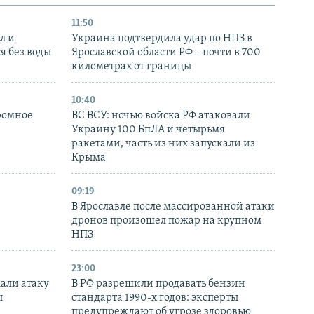
11:50
л и
Украина подтвердила удар по НПЗ в
я без воды
Ярославской области РФ – почти в 700
километрах от границы
10:40
ромное
ВС ВСУ: ночью войска РФ атаковали
Украину 100 БпЛА и четырьмя
ракетами, часть из них запускали из
Крыма
09:19
В Ярославле после массированной атаки
дронов произошел пожар на крупном
НПЗ
23:00
али атаку
В РФ разрешили продавать бензин
ы
стандарта 1990-х годов: эксперты
предупреждают об угрозе здоровью