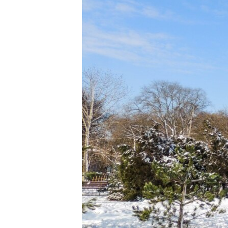
ПОБЕДИТЕЛЕЙ НЕ СУДЯТ?
КРЫМ.НЕПОКОРЕННЫЙ
ELIFBE
УКРАИНСКАЯ ПРОБЛЕМА КРЫМА