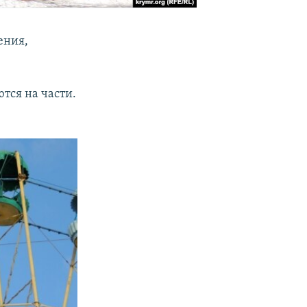
ения,
тся на части.