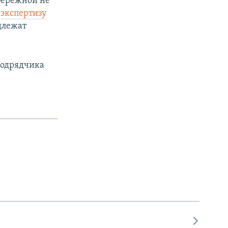
бережной не
и
экспертизу
одлежат
подрядчика