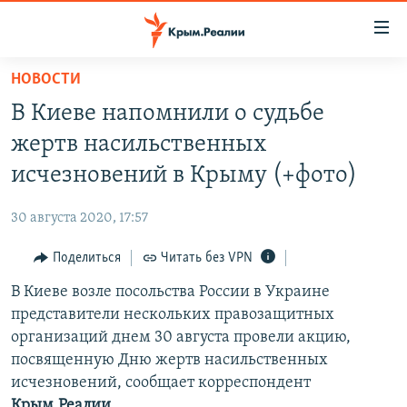
Доступность
ссылки
Вернуться
НОВОСТИ
к
НОВОСТИ
В Киеве напомнили о судьбе
основному
СПЕЦПРОЕКТЫ
содержанию
жертв насильственных
ВОДА
Вернутся
ГРУЗ 200
исчезновений в Крыму (+фото)
к
ИСТОРИЯ
КАРТА ВОЕННЫХ ОБЪЕКТОВ КРЫМА
главной
30 августа 2020, 17:57
ЕЩЕ
11 ЛЕТ ОККУПАЦИИ КРЫМА. 11 ИСТОРИЙ СОПРОТИВЛЕНИЯ
навигации
Вернутся
Поделиться
Читать без VPN
РАДІО СВОБОДА
ИНТЕРАКТИВ
к
В Киеве возле посольства России в Украине
КАК ОБОЙТИ БЛОКИРОВКУ
ИНФОГРАФИКА
поиску
представители нескольких правозащитных
ТЕЛЕПРОЕКТ КРЫМ.РЕАЛИИ
организаций днем 30 августа провели акцию,
Українською
посвященную Дню жертв насильственных
СОВЕТЫ ПРАВОЗАЩИТНИКОВ
Qırımtatar
исчезновений, сообщает корреспондент
ПРОПАВШИЕ БЕЗ ВЕСТИ
Крым.Реалии
.