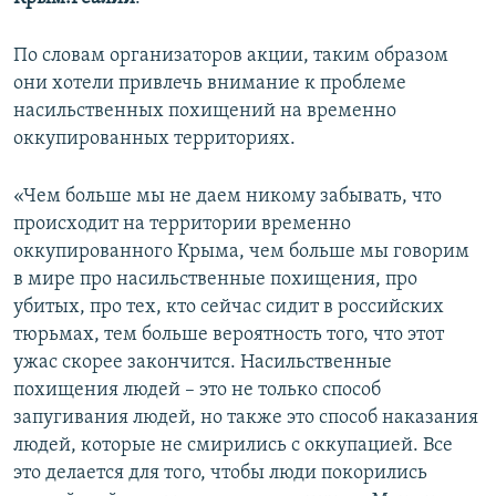
ПРИСОЕДИНЯЙТЕСЬ!
ПОБЕДИТЕЛЕЙ НЕ СУДЯТ?
По словам организаторов акции, таким образом
КРЫМ.НЕПОКОРЕННЫЙ
они хотели привлечь внимание к проблеме
ELIFBE
насильственных похищений на временно
оккупированных территориях.
УКРАИНСКАЯ ПРОБЛЕМА КРЫМА
Все сайты RFE/RL
«Чем больше мы не даем никому забывать, что
происходит на территории временно
оккупированного Крыма, чем больше мы говорим
в мире про насильственные похищения, про
убитых, про тех, кто сейчас сидит в российских
тюрьмах, тем больше вероятность того, что этот
ужас скорее закончится. Насильственные
похищения людей – это не только способ
запугивания людей, но также это способ наказания
людей, которые не смирились с оккупацией. Все
это делается для того, чтобы люди покорились