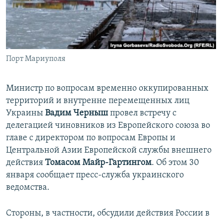
ПРИСОЕДИНЯЙТЕСЬ!
ПОБЕДИТЕЛЕЙ НЕ СУДЯТ?
КРЫМ.НЕПОКОРЕННЫЙ
ELIFBE
Порт Мариуполя
УКРАИНСКАЯ ПРОБЛЕМА КРЫМА
Все сайты RFE/RL
Министр по вопросам временно оккупированных
территорий и внутренне перемещенных лиц
Украины
Вадим Черныш
провел встречу с
делегацией чиновников из Европейского союза во
главе с директором по вопросам Европы и
Центральной Азии Европейской службы внешнего
действия
Томасом Майр-Гартингом
. Об этом 30
января сообщает пресс-служба украинского
ведомства.
Стороны, в частности, обсудили действия России в