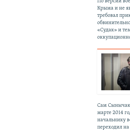
По версии во
Крыма и не яв
требовал при
обвинительном
«Судак» и те
оккупационно
Сам Сынычак 
марте 2014 г
начальнику в
переходил на