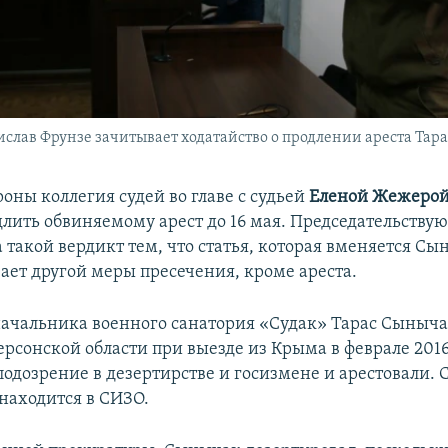
слав Фрунзе зачитывает ходатайство о продлении ареста Тар
оны коллегия судей во главе с судьей
Еленой Жежеро
лить обвиняемому арест до 16 мая. Председательству
такой вердикт тем, что статья, которая вменяется Сы
ает другой меры пресечения, кроме ареста.
чальника военного санатория «Судак» Тарас Сыныча
рсонской области при выезде из Крыма в феврале 2016
одозрение в дезертирстве и госизмене и арестовали. С
находится в СИЗО.