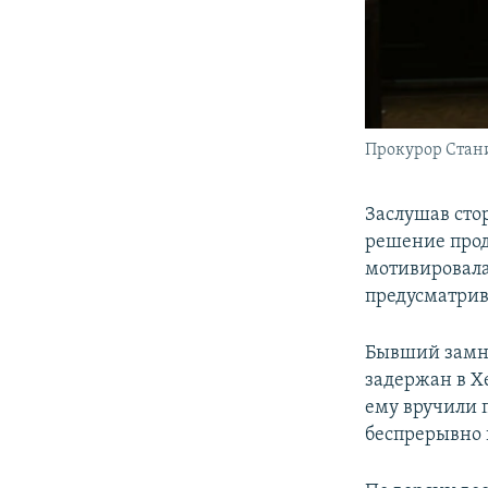
Прокурор Стани
Заслушав стор
решение прод
мотивировала 
предусматрив
Бывший замна
задержан в Хе
ему вручили п
беспрерывно 