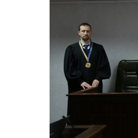
ПОБЕДИТЕЛЕЙ НЕ СУДЯТ?
КРЫМ.НЕПОКОРЕННЫЙ
ELIFBE
УКРАИНСКАЯ ПРОБЛЕМА КРЫМА