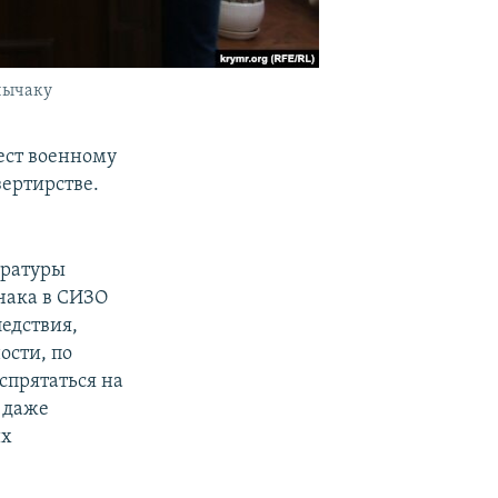
нычаку
ест военному
зертирстве.
уратуры
чака в СИЗО
ледствия,
ости, по
спрятаться на
 даже
их