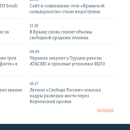
НПЗ Saudi
Сайт и социальные сети «Крымской
солидарности» стали недоступны
11:18
е за
В Крыму снова снизят объемы
свободной продажи топлива
09:05
нии трех
Украина закупит у Турции ракеты
флота» в
ATACMS и пусковые установки M270
16:27
чил звание
Легион «Свобода России» показал
кадры разведки моста через
Керченский пролив
БОЛЬШЕ