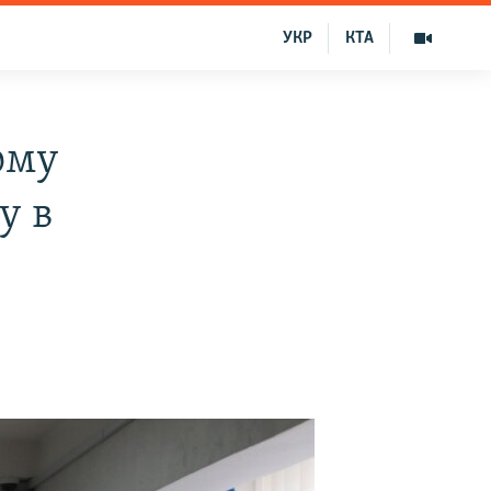
УКР
КТА
ому
у в