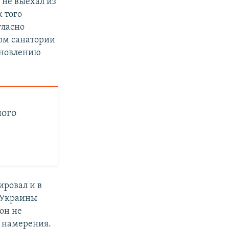
 не выехал из
к того
гласно
ном санатории
ановлению
ного
ировал и в
л Украины
он не
о намерения.