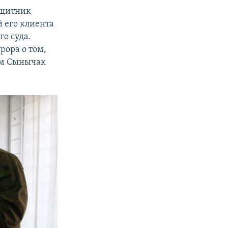
ащитник
й его клиента
о суда.
рора о том,
Сам Сынычак