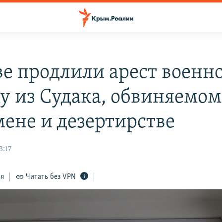
ве продлили арест военн
у из Судака, обвиняемом
мене и дезертирстве
3:17
ся
Читать без VPN