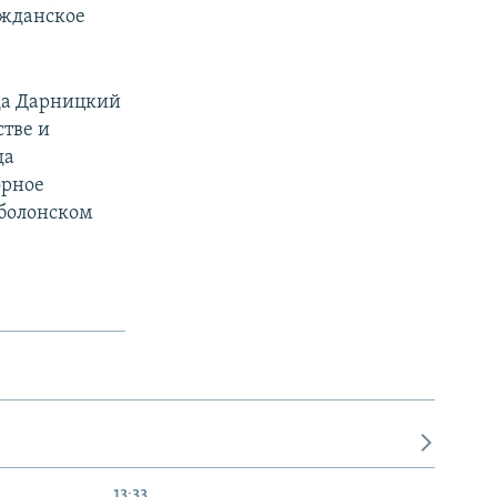
ражданское
ода Дарницкий
стве и
да
орное
Оболонском
13:33