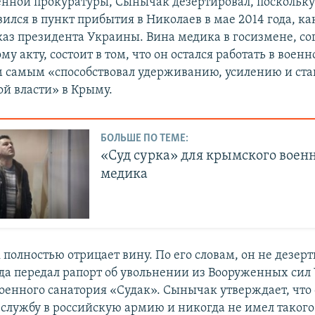
енной прокуратуры, Сынычак дезертировал, поскольку
ился в пункт прибытия в Николаев в мае 2014 года, ка
каз президента Украины. Вина медика в госизмене, со
у акту, состоит в том, что он остался работать в воен
м самым «способствовал удерживанию, усилению и ст
й власти» в Крыму.
БОЛЬШЕ ПО ТЕМЕ:
«Суд сурка» для крымского воен
медика
полностью отрицает вину. По его словам, он не дезерт
ода передал рапорт об увольнении из Вооруженных си
оенного санатория «Судак». Сынычак утверждает, что 
 службу в российскую армию и никогда не имел таког