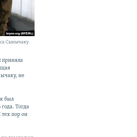
аса Сынычаку
й
приняла
ющая
нычаку, не
к был
 года. Тогда
 тех пор он