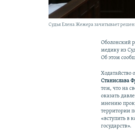
Судья Елена Жежера зачитывает решени
Оболонский р
медику из Су
Об этом сооб
Ходатайство 
Станислава Ф
тем, что на с
оказать давл
мнению проку
территории п
«вступить в 
государств».