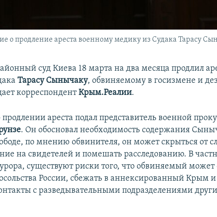
е о продление ареста военному медику из Судака Тарасу Сы
айонный суд Киева 18 марта на два месяца продлил ар
дака
Тарасу Сынычаку
, обвиняемому в госизмене и де
щает корреспондент
Крым.Реалии
.
о продлении ареста подал представитель военной прок
рунзе
. Он обосновал необходимость содержания Сыны
вободе, по мнению обвинителя, он может скрыться от с
ение на свидетелей и помешать расследованию. В частн
рора, существуют риски того, что обвиняемый может 
осольства России, сбежать в аннексированный Крым и
контакты с разведывательными подразделениями друг