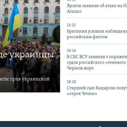
Хуситы заявили об атаке на 
Aramco
12:22
Британия усилила наблюдени
российским флотом
10:14
где украинцы
В СБС ВСУ заявили о пораже
судов российского «теневого 
Черном море
щиты прав украинской
18:10
Старший сын Кадырова полу
«героя Чечни»