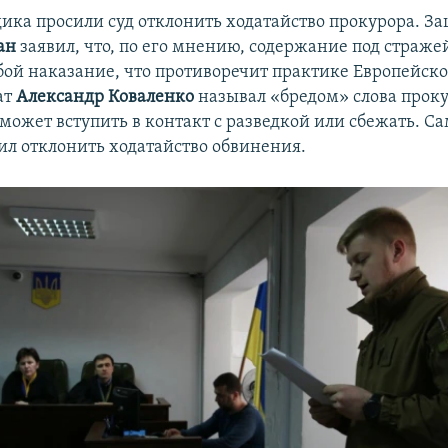
ика просили суд отклонить ходатайство прокурора. З
ан
заявил, что, по его мнению, содержание под страже
бой наказание, что противоречит практике Европейског
ат
Александр Коваленко
называл «бредом» слова проку
может вступить в контакт с разведкой или сбежать. 
ил отклонить ходатайство обвинения.