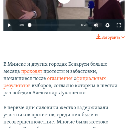
Auto
0:00
6:20
240p
Загрузить
360p
Auto
240p
360p
480p
480p
В Минске и других городах Беларуси больше
720p
720p
1080p
месяца
проходят
протесты и забастовки,
1080p
начавшиеся после
оглашения
о
фициальных
результатов
выборов, согласно которым в шестой
раз победил Александр Лукашенко.
В первые дни силовики жестко задерживали
участников протестов, среди них были и
несовершеннолетние. Многие были жестоко