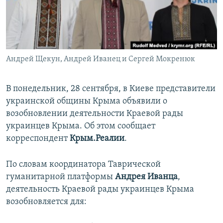
ПРИСОЕДИНЯЙТЕСЬ!
ПОБЕДИТЕЛЕЙ НЕ СУДЯТ?
КРЫМ.НЕПОКОРЕННЫЙ
ELIFBE
Андрей Щекун, Андрей Иванец и Сергей Мокренюк
УКРАИНСКАЯ ПРОБЛЕМА КРЫМА
Все сайты RFE/RL
В понедельник, 28 сентября, в Киеве представители
украинской общины Крыма объявили о
возобновлении деятельности Краевой рады
украинцев Крыма. Об этом сообщает
корреспондент
Крым.Реалии
.
По словам координатора Таврической
гуманитарной платформы
Андрея Иванца
,
деятельность Краевой рады украинцев Крыма
возобновляется для: