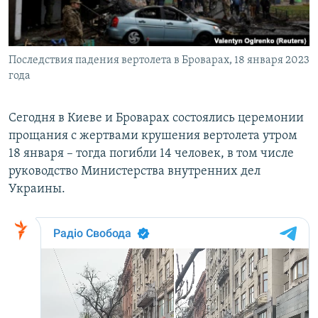
ПРИСОЕДИНЯЙТЕСЬ!
ПОБЕДИТЕЛЕЙ НЕ СУДЯТ?
КРЫМ.НЕПОКОРЕННЫЙ
Последствия падения вертолета в Броварах, 18 января 2023
ELIFBE
года
УКРАИНСКАЯ ПРОБЛЕМА КРЫМА
Все сайты RFE/RL
Сегодня в Киеве и Броварах состоялись церемонии
прощания с жертвами крушения вертолета утром
18 января – тогда погибли 14 человек, в том числе
руководство Министерства внутренних дел
Украины.