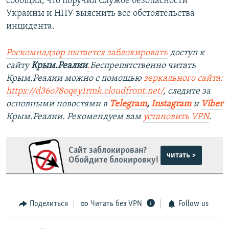
сообщил, что поручил Службе безопасности
Украины и НПУ выяснить все обстоятельства
инцидента.
Роскомнадзор пытается заблокировать
доступ к
сайту
Крым.Реалии
.
Беспрепятственно читать
Крым.Реалии можно с помощью
зеркального сайта:
https://d36o78oqey1rmk.cloudfront.net/
, следите за
основными новостями в
Telegram
,
Instagram
и
Viber
Крым.Реалии. Рекомендуем вам
установить VPN
.
Сайт заблокирован?
читать >
Обойдите блокировку!
Поделиться
Читать без VPN
Follow us