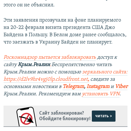
этого он не объяснил.
Эти заявления прозвучали на фоне планируемого
на 20-22 февраля визита президента США Джо
Байдена в Польшу. В Белом доме ранее сообщалось,
что заезжать в Украину Байден не планирует.
Роскомнадзор пытается заблокировать
доступ к
сайту
Крым.Реалии
.
Беспрепятственно читать
Крым.Реалии можно с помощью
зеркального сайта:
https://d2lv9hr4vgj0lp.cloudfront.net
,
следите за
основными новостями в
Telegram
,
Instagram
и
Viber
Крым.Реалии. Рекомендуем вам
установить VPN
.
Сайт заблокирован?
читать >
Обойдите блокировку!