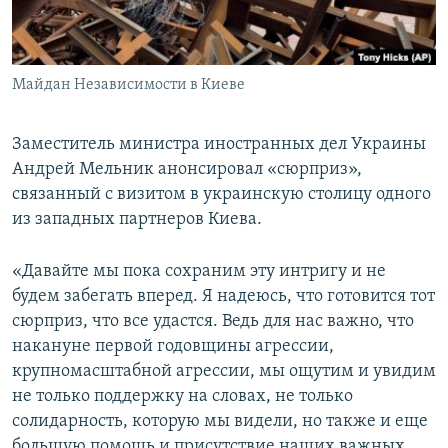
ПРИСОЕДИНЯЙТЕСЬ!
ПОБЕДИТЕЛЕЙ НЕ СУДЯТ?
КРЫМ.НЕПОКОРЕННЫЙ
Майдан Независимости в Киеве
ELIFBE
УКРАИНСКАЯ ПРОБЛЕМА КРЫМА
Заместитель министра иностранных дел Украины
Все сайты RFE/RL
Андрей Мельник анонсировал «сюрприз»,
связанный с визитом в украинскую столицу одного
из западных партнеров Киева.
«Давайте мы пока сохраним эту интригу и не
будем забегать вперед. Я надеюсь, что готовится тот
сюрприз, что все удастся. Ведь для нас важно, что
накануне первой годовщины агрессии,
крупномасштабной агрессии, мы ощутим и увидим
не только поддержку на словах, не только
солидарность, которую мы видели, но также и еще
большую помощь и присутствие наших важных,