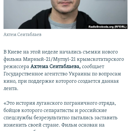
ПРИСОЕДИНЯЙТЕСЬ!
ПОБЕДИТЕЛЕЙ НЕ СУДЯТ?
КРЫМ.НЕПОКОРЕННЫЙ
ELIFBE
Ахтем Сеитаблаев
УКРАИНСКАЯ ПРОБЛЕМА КРЫМА
Все сайты RFE/RL
В Киеве на этой неделе начались съемки нового
фильма Мирный-21/Myrnyi-21 крымскотатарского
режиссера
Ахтема Сеитаблаева,
сообщает
Государственное агентство Украины по вопросам
кино, при поддержке которого создается данная
лента.
«Это история луганского пограничного отряда,
бойцов которого сепаратисты и российские
спецслужбы безрезультатно пытались заставить
изменить своей стране. Фильм основан на