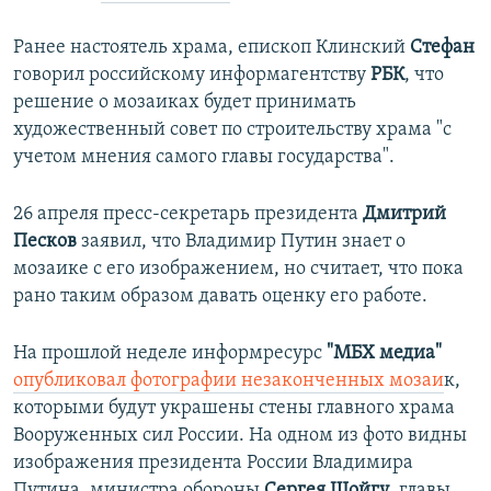
Ранее настоятель храма, епископ Клинский
Стефан
говорил российскому информагентству
РБК
, что
решение о мозаиках будет принимать
художественный совет по строительству храма "с
учетом мнения самого главы государства".
26 апреля пресс-секретарь президента
Дмитрий
Песков
заявил, что Владимир Путин знает о
мозаике с его изображением, но считает, что пока
рано таким образом давать оценку его работе.
На прошлой неделе информресурс
"МБХ медиа"
опубликовал фотографии незаконченных мозаи
к,
которыми будут украшены стены главного храма
Вооруженных сил России. На одном из фото видны
изображения президента России Владимира
Путина, министра обороны
Сергея Шойгу
, главы