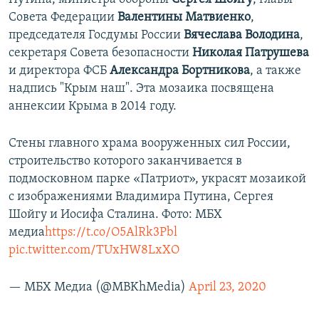
Совета Федерации
Валентины Матвиенко
,
председателя Госдумы России
Вячеслава Володина
,
секретаря Совета безопасности
Николая Патрушева
и директора ФСБ
Александра Бортникова
, а также
надпись "Крым наш". Эта мозаика посвящена
аннексии Крыма в 2014 году.
Стены главного храма вооруженных сил России,
строительство которого заканчивается в
подмосковном парке «Патриот», украсят мозаикой
с изображениями Владимира Путина, Сергея
Шойгу и Иосифа Сталина. Фото: МБХ
медиа
https://t.co/O5AlRk3Pbl
pic.twitter.com/TUxHW8LxXO
— МБХ Медиа (@MBKhMedia)
April 23, 2020