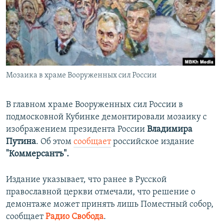
ПРИСОЕДИНЯЙТЕСЬ!
ПОБЕДИТЕЛЕЙ НЕ СУДЯТ?
КРЫМ.НЕПОКОРЕННЫЙ
ELIFBE
УКРАИНСКАЯ ПРОБЛЕМА КРЫМА
Все сайты RFE/RL
Мозаика в храме Вооруженных сил России
В главном храме Вооруженных сил России в
подмосковной Кубинке демонтировали мозаику с
изображением президента России
Владимира
Путина
. Об этом
сообщает
российское издание
"Коммерсантъ".
Издание указывает, что ранее в Русской
православной церкви отмечали, что решение о
демонтаже может принять лишь Поместный собор,
сообщает
Радио Свобода
.