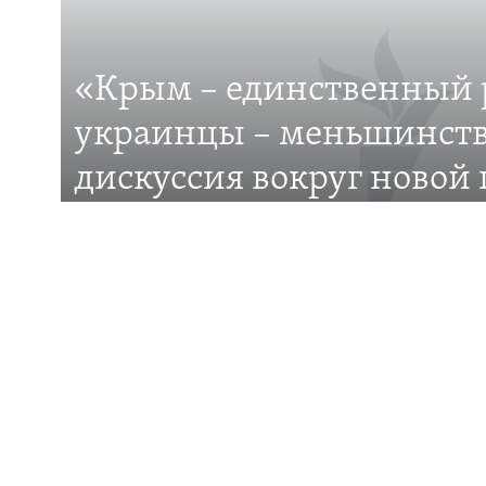
ПРИСОЕДИНЯЙТЕСЬ!
«Крым – единственный р
украинцы – меньшинств
Все сайты RFE/RL
дискуссия вокруг новой
даты
В ВР Украины зарегистрировали проект поста
установлении Дня защиты прав украинской 