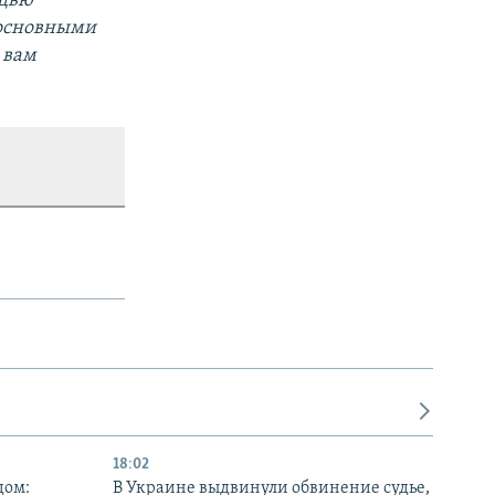
ощью
а основными
 вам
18:02
дом:
В Украине выдвинули обвинение судье,