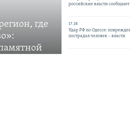
российские власти сообщают
егион, где
17:28
Удар РФ по Одессе: поврежде
о»:
пострадал человек – власти
 памятной
16:22
В ГУР МО Украины опублико
с морских дронов Magura, ко
новления об
участвовали в атаке на Ялту 7
общины Крыма
15:15
В ГУР МО Украины заявили об
ПЗРК «Панцирь-С1» и военны
Крыму