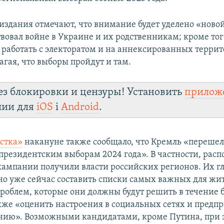
издания отмечают, что внимание будет уделено «новой
твовал войне в Украине и их родственникам; кроме тог
 работать с электоратом и на аннексированных терри
агая, что выборы пройдут и там.
ез блокировки и цензуры! Установить
прилож
лии для
iOS
і
Android
.
стка»
накануне также сообщало, что Кремль «перешел
 президентским выборам 2024 года». В частности, рас
 кампании получили власти российских регионов. Их г
о уже сейчас составить списки самых важных для жи
роблем, которые они должны будут решить в течени
акже «оценить настроения в социальных сетях и предп
нию». Возможными кандидатами, кроме Путина, при 