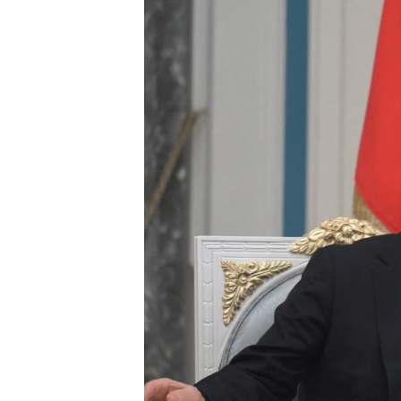
ПОБЕДИТЕЛЕЙ НЕ СУДЯТ?
КРЫМ.НЕПОКОРЕННЫЙ
ELIFBE
УКРАИНСКАЯ ПРОБЛЕМА КРЫМА