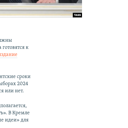
олжны
 готовятся к
издание
нтские сроки
выборах 2024
ся или нет.
полагается,
ъ». В Кремле
е идеи» для