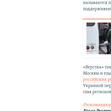
называются п
поддерживают
«Верстка» та
Москвы и еще
российских р
Украиной пер
глав регионо
Роскомнадзор