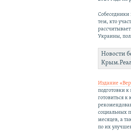
Собеседники 
тем, кто учас
рассчитывает
Украины, пол
Новости б
Крым.Реа
Издание «Вер
подготовки к
готовиться к
рекомендован
социальных п
месяцев, а т
по их улучше