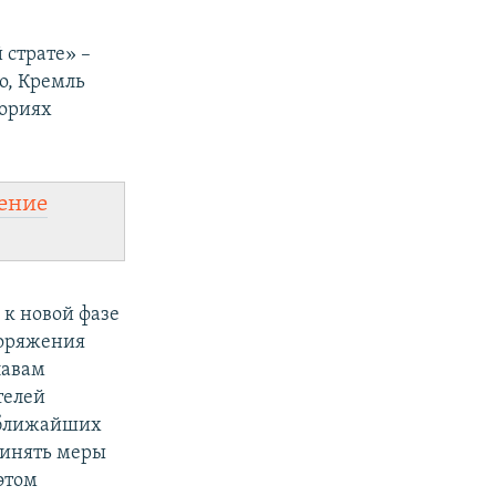
 страте» –
о, Кремль
ториях
ение
 к новой фазе
поряжения
лавам
телей
е ближайших
ринять меры
этом