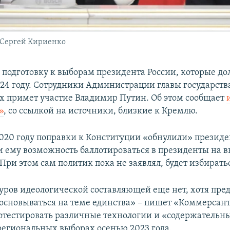
 Сергей Кириенко
 подготовку к выборам президента России, которые д
024 году. Сотрудники Администрации главы государства
них примет участие Владимир Путин. Об этом сообщает
»
, со ссылкой на источники, близкие к Кремлю.
020 году поправки к Конституции «обнулили» президе
и ему возможность баллотироваться в президенты на 
 При этом сам политик пока не заявлял, будет избирать
уров идеологической составляющей еще нет, хотя пред
т основываться на теме единства» – пишет «Коммерсант
тестировать различные технологии и «содержательны
 региональных выборах осенью 2023 года.