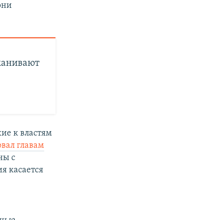
они
манивают
ие к властям
вал главам
ны с
я касается