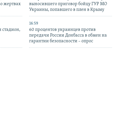
 о жертвах
выносившего приговор бойцу ГУР МО
Украины, попавшего в плен в Крыму
16:59
н стадион,
60 процентов украинцев против
передачи России Донбасса в обмен на
гарантии безопасности – опрос
15:47
вали видео
Войска РФ ударили по Изюму в
торые
Харьковской области, есть погибшие и
 августа
пострадавшие – власти
14:40
 атаке на
ЕС ввел санкции против директоров
й кран в
заводов РФ, причастных к производству
ракет «Сармат» и «Искандер»
БОЛЬШЕ