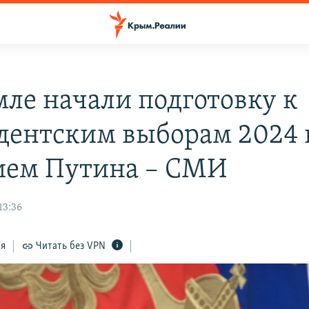
мле начали подготовку к
дентским выборам 2024 г
ием Путина – СМИ
13:36
ся
Читать без VPN