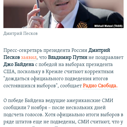
ПРИСОЕДИНЯЙТЕСЬ!
ПОБЕДИТЕЛЕЙ НЕ СУДЯТ?
КРЫМ.НЕПОКОРЕННЫЙ
ELIFBE
Дмитрий Песков
УКРАИНСКАЯ ПРОБЛЕМА КРЫМА
Все сайты RFE/RL
Пресс-секретарь президента России
Дмитрий
Песков
заявил
, что
Владимир Путин
не поздравляет
Джо Байдена
с победой на выборах президента
США, поскольку в Кремле считают корректным
"дождаться официального подведения итогов
состоявшихся выборов", сообщает
Радио Свобода.
О победе Байдена ведущие американские СМИ
сообщили 7 ноября – после нескольких дней
подсчета голосов. Хотя официально итоги выборов в
ряде штатов еще не подведены, СМИ считают, что у