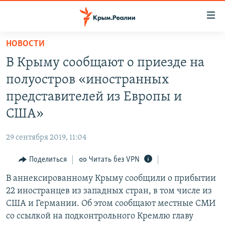
Доступность
ссылки
Вернуться
НОВОСТИ
к
НОВОСТИ
В Крыму сообщают о приезде на
основному
СПЕЦПРОЕКТЫ
содержанию
полуостров «иностранных
ВОДА
Вернутся
ГРУЗ 200
представителей из Европы и
к
ИСТОРИЯ
КАРТА ВОЕННЫХ ОБЪЕКТОВ КРЫМА
США»
главной
ЕЩЕ
11 ЛЕТ ОККУПАЦИИ КРЫМА. 11 ИСТОРИЙ СОПРОТИВЛЕНИЯ
навигации
29 сентября 2019, 11:04
Вернутся
РАДІО СВОБОДА
ИНТЕРАКТИВ
к
Поделиться
Читать без VPN
КАК ОБОЙТИ БЛОКИРОВКУ
ИНФОГРАФИКА
поиску
В аннексированному Крыму сообщили о прибытии
ТЕЛЕПРОЕКТ КРЫМ.РЕАЛИИ
Українською
22 иностранцев из западных стран, в том числе из
СОВЕТЫ ПРАВОЗАЩИТНИКОВ
США и Германии. Об этом сообщают местные СМИ
Qırımtatar
со ссылкой на подконтрольного Кремлю главу
ПРОПАВШИЕ БЕЗ ВЕСТИ