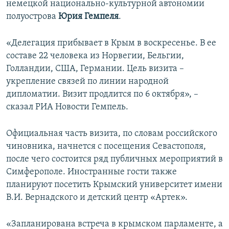
немецкой национально-культурной автономии
ПРИСОЕДИНЯЙТЕСЬ!
ПОБЕДИТЕЛЕЙ НЕ СУДЯТ?
полуострова
Юрия Гемпеля
.
КРЫМ.НЕПОКОРЕННЫЙ
«Делегация прибывает в Крым в воскресенье. В ее
ELIFBE
составе 22 человека из Норвегии, Бельгии,
УКРАИНСКАЯ ПРОБЛЕМА КРЫМА
Голландии, США, Германии. Цель визита –
Все сайты RFE/RL
укрепление связей по линии народной
дипломатии. Визит продлится по 6 октября», –
сказал РИА Новости Гемпель.
Официальная часть визита, по словам российского
чиновника, начнется с посещения Севастополя,
после чего состоится ряд публичных мероприятий в
Симферополе. Иностранные гости также
планируют посетить Крымский университет имени
В.И. Вернадского и детский центр «Артек».
«Запланирована встреча в крымском парламенте, а