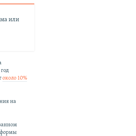
рма или
а
 год
т
около 10%
ния на
ованном
еформы