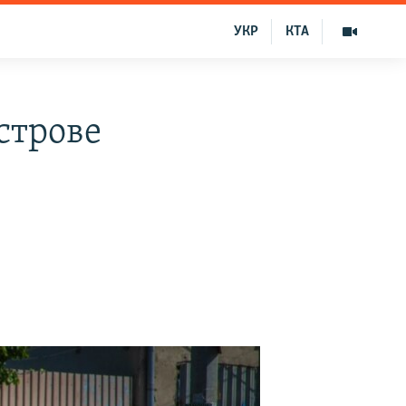
УКР
КТА
строве