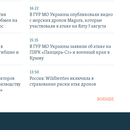
16:22
тив
В ГУР МО Украины опубликовали видео
обмен на
с морских дронов Magura, которые
ос
участвовали в атаке на Ялту 7 августа
15:15
 в
В ГУР МО Украины заявили об атаке на
огибшие и
ПЗРК «Панцирь-С1» и военный кран в
Крыму
13:50
екторов
Россия: Wildberries включила в
оизводству
страхование риски атак дронов
р»
БОЛЬШЕ