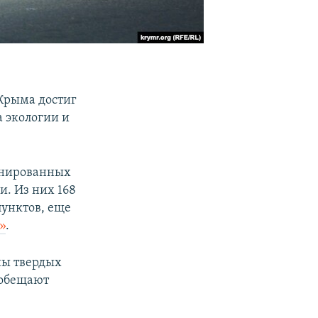
Крыма достиг
а экологии и
ионированных
и. Из них 168
унктов, еще
»
.
ны твердых
 обещают