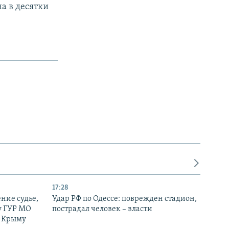
а в десятки
17:28
ние судье,
Удар РФ по Одессе: поврежден стадион,
у ГУР МО
пострадал человек – власти
в Крыму