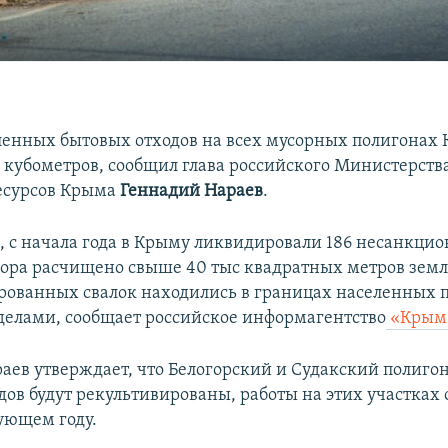
енных бытовых отходов на всех мусорных полигонах 
 кубометров, сообщил глава российского Министерств
есурсов Крыма
Геннадий Нараев
.
м, с начала года в Крыму ликвидировали 186 несанкц
усора расчищено свыше 40 тыс квадратных метров земл
ованных свалок находились в границах населенных п
ределами, сообщает российское информагентство
«Крым
аев утверждает, что Белогорский и Судакский полиго
дов будут рекультивированы, работы на этих участках
дующем году.