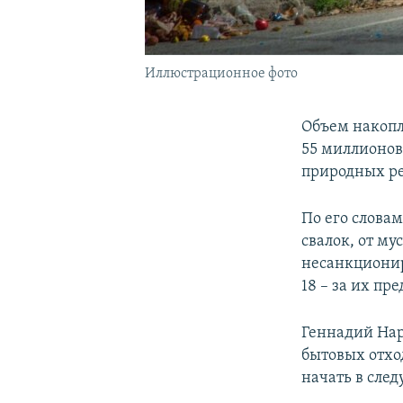
Иллюстрационное фото
Объем накопл
55 миллионов
природных р
По его слова
свалок, от м
несанкционир
18 – за их п
Геннадий Нар
бытовых отхо
начать в сле