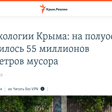
ологии Крыма: на полуо
илось 55 миллионов
етров мусора
15
ся
Читать без VPN