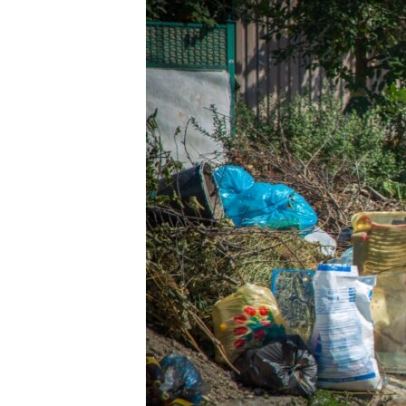
ПОБЕДИТЕЛЕЙ НЕ СУДЯТ?
КРЫМ.НЕПОКОРЕННЫЙ
ELIFBE
УКРАИНСКАЯ ПРОБЛЕМА КРЫМА