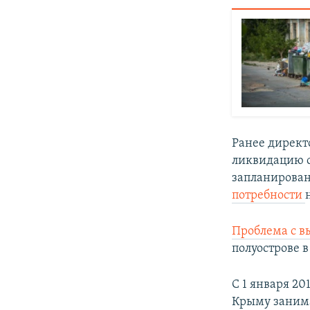
Ранее дирек
ликвидацию с
запланировано
потребности
Проблема с в
полуострове 
С 1 января 2
Крыму занима