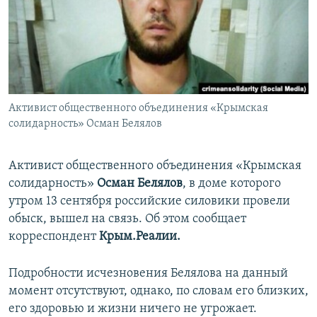
ПРИСОЕДИНЯЙТЕСЬ!
ПОБЕДИТЕЛЕЙ НЕ СУДЯТ?
КРЫМ.НЕПОКОРЕННЫЙ
ELIFBE
УКРАИНСКАЯ ПРОБЛЕМА КРЫМА
Все сайты RFE/RL
Активист общественного объединения «Крымская
солидарность» Осман Белялов
Активист общественного объединения «Крымская
солидарность»
Осман Белялов
, в доме которого
утром 13 сентября российские силовики провели
обыск, вышел на связь. Об этом сообщает
корреспондент
Крым.Реалии.
Подробности исчезновения Белялова на данный
момент отсутствуют, однако, по словам его близких,
его здоровью и жизни ничего не угрожает.