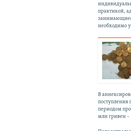
индивидуаль
практикой, а
занимающиеся
необходимо уп
В аннексиров
поступления 
периодом про
млн гривен –