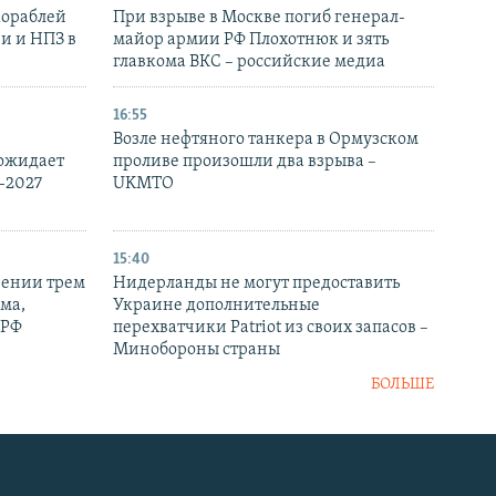
кораблей
При взрыве в Москве погиб генерал-
и и НПЗ в
майор армии РФ Плохотнюк и зять
главкома ВКС – российские медиа
16:55
Возле нефтяного танкера в Ормузском
 ожидает
проливе произошли два взрыва –
-2027
UKMTO
15:40
рении трем
Нидерланды не могут предоставить
ма,
Украине дополнительные
 РФ
перехватчики Patriot из своих запасов –
Минобороны страны
БОЛЬШЕ