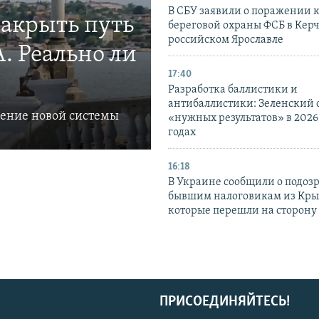
В СБУ заявили о поражении 
закрыть путь
береговой охраны ФСБ в Керч
российском Ярославле
. Реально ли
17:40
Разработка баллистики и
антибаллистики: Зеленский
ление новой системы
«нужных результатов» в 2026
годах
16:18
В Украине сообщили о подоз
бывшим налоговикам из Кры
которые перешли на сторону
ПРИСОЕДИНЯЙТЕСЬ!