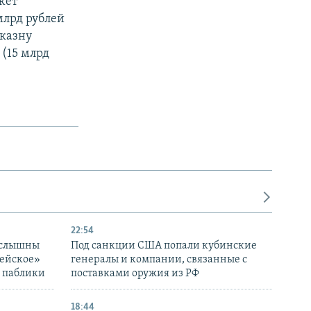
жет
млрд рублей
 казну
(15 млрд
22:54
 слышны
Под санкции США попали кубинские
дейское»
генералы и компании, связанные с
– паблики
поставками оружия из РФ
18:44