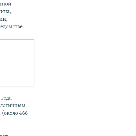
тной
лица,
ии,
ведомстве.
 года
налогичным
 (около 466