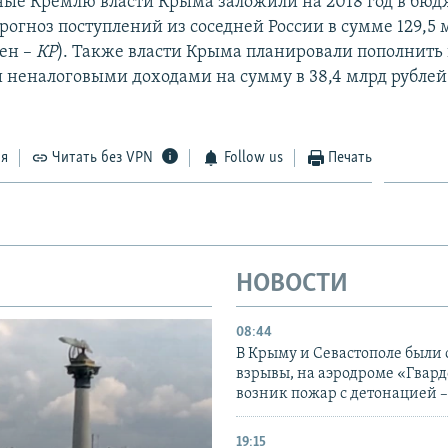
ые Кремлю власти Крыма заложили на 2018 год в бюд
рогноз поступлений из соседней России в сумме 129,5 
вен –
КР
). Также власти Крыма планировали пополнить
 неналоговыми доходами на сумму в 38,4 млрд рублей 
ся
Читать без VPN
Follow us
Печать
НОВОСТИ
08:44
В Крыму и Севастополе были
взрывы, на аэродроме «Гвар
возник пожар с детонацией 
19:15