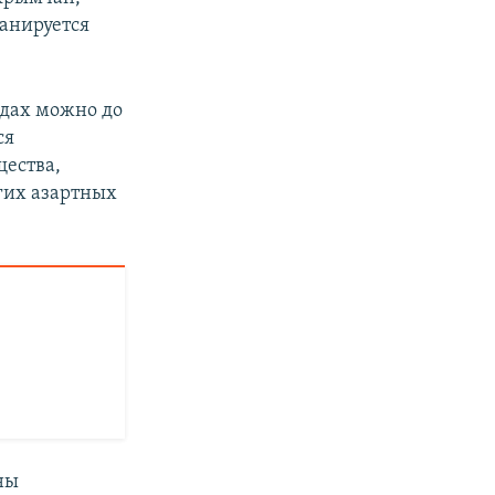
ланируется
одах можно до
ся
щества,
гих азартных
ны