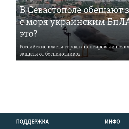
В Севастополе обещают 
с моря украинским БпЛА
это?
Российские власти города анонсировали появ
защиты от беспилотников
ПОДДЕРЖКА
ИНФО