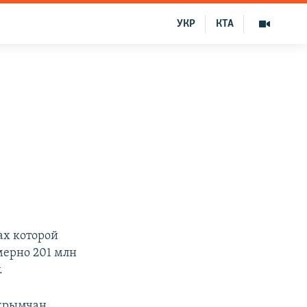
УКР
КТА
ах которой
мерно 201 млн
.
 крымчан,