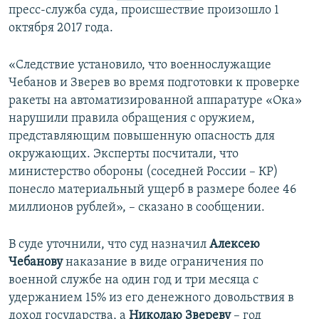
пресс-служба суда, происшествие произошло 1
ПРИСОЕДИНЯЙТЕСЬ!
ПОБЕДИТЕЛЕЙ НЕ СУДЯТ?
октября 2017 года.
КРЫМ.НЕПОКОРЕННЫЙ
«Следствие установило, что военнослужащие
ELIFBE
Чебанов и Зверев во время подготовки к проверке
УКРАИНСКАЯ ПРОБЛЕМА КРЫМА
ракеты на автоматизированной аппаратуре «Ока»
Все сайты RFE/RL
нарушили правила обращения с оружием,
представляющим повышенную опасность для
окружающих. Эксперты посчитали, что
министерство обороны (соседней России – КР)
понесло материальный ущерб в размере более 46
миллионов рублей», – сказано в сообщении.
В суде уточнили, что суд назначил
Алексею
Чебанову
наказание в виде ограничения по
военной службе на один год и три месяца с
удержанием 15% из его денежного довольствия в
доход государства, а
Николаю Звереву
– год