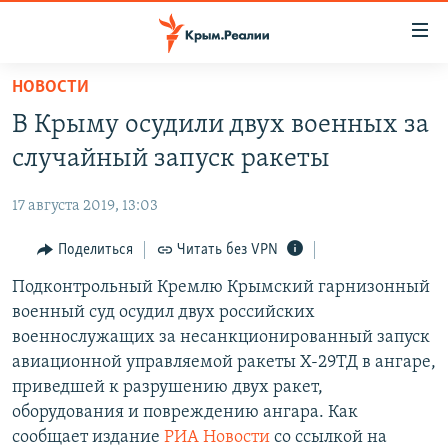
Доступность
ссылки
Вернуться
НОВОСТИ
к
НОВОСТИ
В Крыму осудили двух военных за
основному
СПЕЦПРОЕКТЫ
содержанию
случайный запуск ракеты
ВОДА
Вернутся
ГРУЗ 200
к
17 августа 2019, 13:03
ИСТОРИЯ
КАРТА ВОЕННЫХ ОБЪЕКТОВ КРЫМА
главной
ЕЩЕ
Поделиться
Читать без VPN
11 ЛЕТ ОККУПАЦИИ КРЫМА. 11 ИСТОРИЙ СОПРОТИВЛЕНИЯ
навигации
Вернутся
РАДІО СВОБОДА
Подконтрольный Кремлю Крымский гарнизонный
ИНТЕРАКТИВ
к
военный суд осудил двух российских
КАК ОБОЙТИ БЛОКИРОВКУ
ИНФОГРАФИКА
поиску
военнослужащих за несанкционированный запуск
ТЕЛЕПРОЕКТ КРЫМ.РЕАЛИИ
авиационной управляемой ракеты Х-29ТД в ангаре,
Українською
приведшей к разрушению двух ракет,
СОВЕТЫ ПРАВОЗАЩИТНИКОВ
Qırımtatar
оборудования и повреждению ангара. Как
ПРОПАВШИЕ БЕЗ ВЕСТИ
сообщает издание
РИА Новости
со ссылкой на