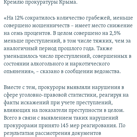
Кремлю прокуратуры Крыма.
ПРИСОЕДИНЯЙТЕСЬ!
ПОБЕДИТЕЛЕЙ НЕ СУДЯТ?
КРЫМ.НЕПОКОРЕННЫЙ
«На 12% сократилось количество грабежей, меньше
совершено мошенничеств – имеет место снижение
ELIFBE
на семь процентов. В целом совершено на 2,5%
УКРАИНСКАЯ ПРОБЛЕМА КРЫМА
меньше преступлений, в том числе тяжких, чем за
Все сайты RFE/RL
аналогичный период прошлого года. Также
уменьшилось число преступлений, совершенных в
состоянии алкогольного и наркотического
опьянения», – сказано в сообщении ведомства.
Вместе с тем, прокуроры выявляли нарушения в
сфере уголовно-правовой статистики, реагируя на
факты искажений при учете преступлений,
влияющих на показатели преступности в целом.
Всего в связи с выявлением таких нарушений
прокурорами принято 145 мер реагирования. По
результатам рассмотрения документов