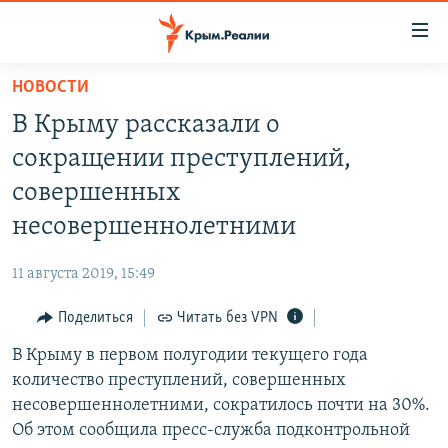
Доступность
ссылки
Вернуться
НОВОСТИ
к
НОВОСТИ
В Крыму рассказали о
основному
СПЕЦПРОЕКТЫ
содержанию
сокращении преступлений,
ВОДА
Вернутся
ГРУЗ 200
совершенных
к
ИСТОРИЯ
КАРТА ВОЕННЫХ ОБЪЕКТОВ КРЫМА
несовершеннолетними
главной
ЕЩЕ
11 ЛЕТ ОККУПАЦИИ КРЫМА. 11 ИСТОРИЙ СОПРОТИВЛЕНИЯ
навигации
11 августа 2019, 15:49
Вернутся
РАДІО СВОБОДА
ИНТЕРАКТИВ
к
Поделиться
Читать без VPN
КАК ОБОЙТИ БЛОКИРОВКУ
ИНФОГРАФИКА
поиску
В Крыму в первом полугодии текущего года
ТЕЛЕПРОЕКТ КРЫМ.РЕАЛИИ
Українською
количество преступлений, совершенных
СОВЕТЫ ПРАВОЗАЩИТНИКОВ
несовершеннолетними, сократилось почти на 30%.
Qırımtatar
Об этом сообщила пресс-служба подконтрольной
ПРОПАВШИЕ БЕЗ ВЕСТИ