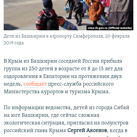
ПРИСОЕДИНЯЙТЕСЬ!
ПОБЕДИТЕЛЕЙ НЕ СУДЯТ?
КРЫМ.НЕПОКОРЕННЫЙ
ELIFBE
Дети из Башкирии в аэропорту Симферополя, 20 февраля
УКРАИНСКАЯ ПРОБЛЕМА КРЫМА
2019 года
Все сайты RFE/RL
В Крым из Башкирии соседней России прибыла
группа из 250 детей в возрасте от 8 до 15 лет для
оздоровления в Евпатории на протяжении двух
недель,
сообщает
пресс-служба российского
Министерства курортов и туризма Крыма.
По информации ведомства, детей из города Сибай
на юге Башкирии, где сейчас сложная
экологическая ситуация, пригласил на полуостров
российский глава Крыма
Сергей Аксенов
, когда в