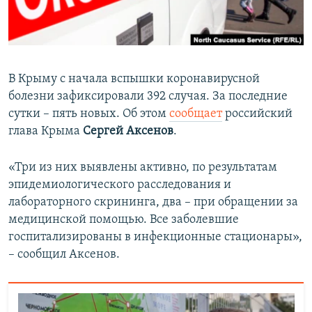
ПРИСОЕДИНЯЙТЕСЬ!
ПОБЕДИТЕЛЕЙ НЕ СУДЯТ?
КРЫМ.НЕПОКОРЕННЫЙ
ELIFBE
В Крыму с начала вспышки коронавирусной
УКРАИНСКАЯ ПРОБЛЕМА КРЫМА
болезни зафиксировали 392 случая. За последние
Все сайты RFE/RL
сутки – пять новых. Об этом
сообщает
российский
глава Крыма
Сергей Аксенов
.
«Три из них выявлены активно, по результатам
эпидемиологического расследования и
лабораторного скрининга, два – при обращении за
медицинской помощью. Все заболевшие
госпитализированы в инфекционные стационары»,
– сообщил Аксенов.