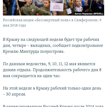
ПРИСОЕДИНЯЙТЕСЬ!
ПОБЕДИТЕЛЕЙ НЕ СУДЯТ?
КРЫМ.НЕПОКОРЕННЫЙ
Российская акция «Бессмертный полк» в Симферополе, 9
ELIFBE
мая 2018 года
УКРАИНСКАЯ ПРОБЛЕМА КРЫМА
Все сайты RFE/RL
В Крыму на следующей недели будет три рабочих
дня, четыре – выходных, сообщает подконтрольное
Кремлю Минтруда полуострова.
По данным ведомства, 9, 10, 11, 12 мая являются
днями отдыха. Продолжительность рабочего дня 8
мая сокращается на один час.
На этой неделе в Крыму рабочий только один день
– 30 апреля.
В аннексированном Россией Крыму после 2014 года