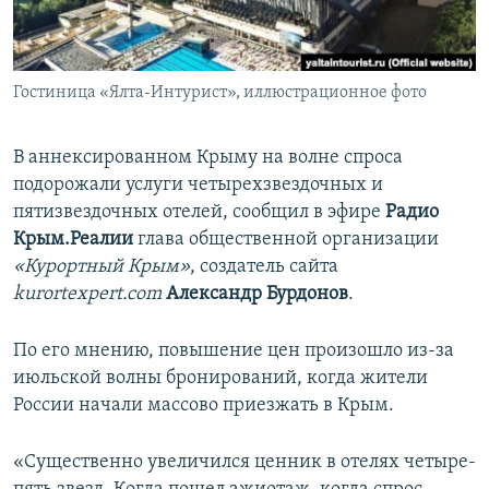
ПРИСОЕДИНЯЙТЕСЬ!
ПОБЕДИТЕЛЕЙ НЕ СУДЯТ?
КРЫМ.НЕПОКОРЕННЫЙ
Гостиница «Ялта-Интурист», иллюстрационное фото
ELIFBE
УКРАИНСКАЯ ПРОБЛЕМА КРЫМА
В аннексированном Крыму на волне спроса
Все сайты RFE/RL
подорожали услуги четырехзвездочных и
пятизвездочных отелей, сообщил в эфире
Радио
Крым.Реалии
глава общественной организации
«Курортный Крым»
, создатель сайта
kurortexpert.com
Александр Бурдонов
.
По его мнению, повышение цен произошло из-за
июльской волны бронирований, когда жители
России начали массово приезжать в Крым.
«Существенно увеличился ценник в отелях четыре-