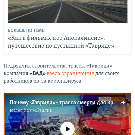
БОЛЬШЕ ПО ТЕМЕ:
«Как в фильмах про Апокалипсис»:
путешествие по пустынной «Тавриде»
Подрядчик строительства трассы «Таврида»
компания
«ВАД»
ввела ограничения
для своих
работников из-за коронавируса.
Почему «Таврида» – трасса смерти для крымчан? | Крым.Реалии ТВ (видео)
видео
Крым.Реалии
No media source currently available