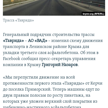
ПРИСОЕДИНЯЙТЕСЬ!
ПОБЕДИТЕЛЕЙ НЕ СУДЯТ?
КРЫМ.НЕПОКОРЕННЫЙ
Трасса «Таврида»
ELIFBE
УКРАИНСКАЯ ПРОБЛЕМА КРЫМА
Генеральный подрядчик строительства трассы
Все сайты RFE/RL
«Таврида»
–
АО «ВАД»
– изменил схему движения
транспорта в Ленинском районе Крыма для
укладки третьего слоя асфальтобетона. Об этом в
Facebook сообщил пресс-секретарь управления
компании в Крыму
Григорий Назаров
.
«Мы перепустили движение на всей
протяженности первого этапа «Тавриды» от Керчи
до поселка Приморский. Теперь машины едут по
двум правым полосам по росту пикетажа, на
которых уже уложен верхний слой покрытия из
щебеночно-мастичного асфальтобетона.