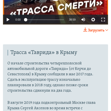
Auto
0:00
38:59
270p
Загрузить
360p
Auto
270p
360p
404p
404p
Трасса «Таврида» в Крыму
720p
720p
1080p
1080p
О начале строительства четырехполосной
автомобильной дороги «Таврида» (от Керчи до
Севастополя) в Крыму сообщили в мае 2017 года.
Сдать в эксплуатацию трассу изначально
планировали в 2018 году, однако позже сроки
строительства сдвинули на два года.
В августе 2019 года подконтрольный Москве глава
Крыма Сергей Аксенов во время встречи с