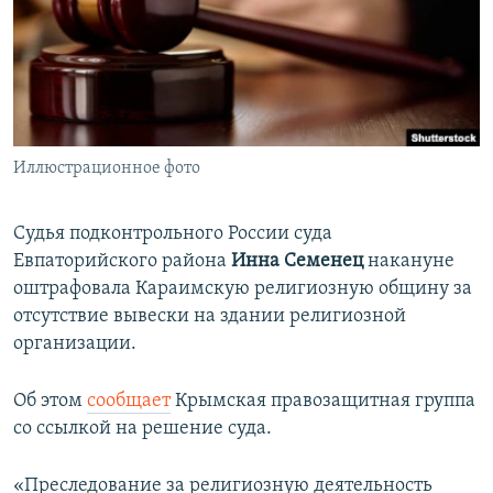
ПРИСОЕДИНЯЙТЕСЬ!
ПОБЕДИТЕЛЕЙ НЕ СУДЯТ?
КРЫМ.НЕПОКОРЕННЫЙ
ELIFBE
УКРАИНСКАЯ ПРОБЛЕМА КРЫМА
Все сайты RFE/RL
Иллюстрационное фото
Судья подконтрольного России суда
Евпаторийского района
Инна Семенец
накануне
оштрафовала Караимскую религиозную общину за
отсутствие вывески на здании религиозной
организации.
Об этом
сообщает
Крымская правозащитная группа
со ссылкой на решение суда.
«Преследование за религиозную деятельность