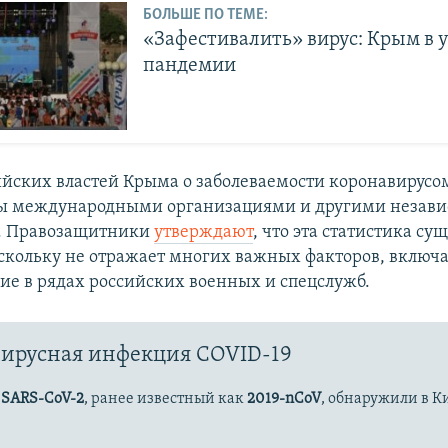
БОЛЬШЕ ПО ТЕМЕ:
«Зафестивалить» вирус: Крым в 
пандемии
йских властей Крыма о заболеваемости коронавирусо
ы международными организациями и другими незав
. Правозащитники
утверждают
, что эта статистика су
скольку не отражает многих важных факторов, включ
е в рядах российских военных и спецслужб.
ирусная инфекция COVID-19
с
SARS-CoV-2
, ранее известный как
2019-nCoV
, обнаружили в К