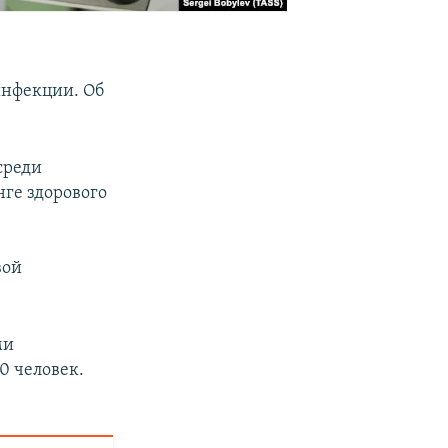
инфекции. Об
среди
нге здорового
вой
ми
0 человек.