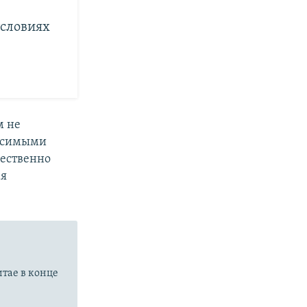
условиях
м не
исимыми
щественно
ая
итае в конце