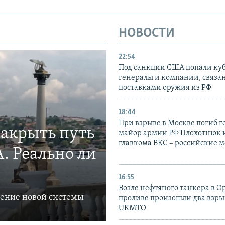
НОВОСТИ
22:54
Под санкции США попали ку
генералы и компании, связа
поставками оружия из РФ
18:44
При взрыве в Москве погиб г
закрыть путь
майор армии РФ Плохотнюк и
главкома ВКС – российские 
. Реально ли
16:55
Возле нефтяного танкера в 
ление новой системы
проливе произошли два взры
UKMTO