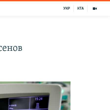
УКР
КТА
сенов