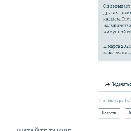
Он вызывает
других – с с
кашлем. Это 
Большинство
иммунной си
11 марта 20
заболевания
Поделить
This item is part of
Новости
В