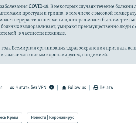
 заболевания
COVID-19
. В некоторых случаях течение болезни л
имптомами простуды и гриппа, в том числе с высокой температ
может перерасти в пневмонию, которая может быть смертельн
 больных выздоравливает; умирают преимущественно люди с
стемой, в частности пожилые.
20 года Всемирная организация здравоохранения признала вс
, вызываемого новым коронавирусом, пандемией.
ся
Читать без VPN
Follow us
Печать
есь Крым
Новости | Коронавирус