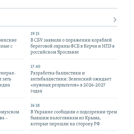
19:15
бинские
В СБУ заявили о поражении кораблей
нные с
береговой охраны ФСБ в Керчи и НПЗ в
российском Ярославле
17:40
енерал-
Разработка баллистики и
 зять
антибаллистики: Зеленский ожидает
медиа
«нужных результатов» в 2026-2027
годах
16:18
Ормузском
В Украине сообщили о подозрении трем
ва –
бывшим налоговикам из Крыма,
которые перешли на сторону РФ