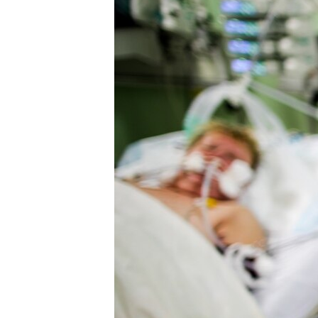
ПОБЕДИТЕЛЕЙ НЕ СУДЯТ?
КРЫМ.НЕПОКОРЕННЫЙ
ELIFBE
УКРАИНСКАЯ ПРОБЛЕМА КРЫМА