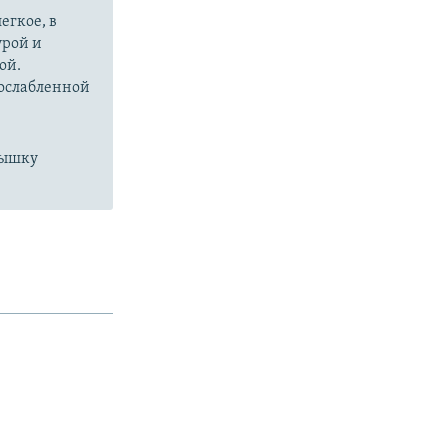
егкое, в
урой и
ой.
 ослабленной
пышку