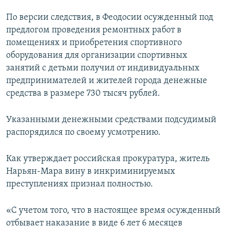
ПРИСОЕДИНЯЙТЕСЬ!
ПОБЕДИТЕЛЕЙ НЕ СУДЯТ?
По версии следствия, в Феодосии осужденный под
КРЫМ.НЕПОКОРЕННЫЙ
предлогом проведения ремонтных работ в
помещениях и приобретения спортивного
ELIFBE
оборудования для организации спортивных
УКРАИНСКАЯ ПРОБЛЕМА КРЫМА
занятий с детьми получил от индивидуальных
Все сайты RFE/RL
предпринимателей и жителей города денежные
средства в размере 730 тысяч рублей.
Указанными денежными средствами подсудимый
распорядился по своему усмотрению.
Как утверждает российская прокуратура, житель
Нарьян-Мара вину в инкриминируемых
преступлениях признал полностью.
«С учетом того, что в настоящее время осужденный
отбывает наказание в виде 6 лет 6 месяцев