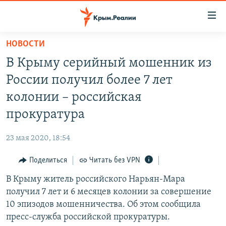
Доступность
ссылки
Вернуться
НОВОСТИ
к
НОВОСТИ
В Крыму серийный мошенник из
основному
СПЕЦПРОЕКТЫ
содержанию
России получил более 7 лет
ВОДА
Вернутся
ГРУЗ 200
колонии – российская
к
ИСТОРИЯ
КАРТА ВОЕННЫХ ОБЪЕКТОВ КРЫМА
прокуратура
главной
ЕЩЕ
11 ЛЕТ ОККУПАЦИИ КРЫМА. 11 ИСТОРИЙ СОПРОТИВЛЕНИЯ
навигации
23 мая 2020, 18:54
Вернутся
РАДІО СВОБОДА
ИНТЕРАКТИВ
к
Поделиться
Читать без VPN
КАК ОБОЙТИ БЛОКИРОВКУ
ИНФОГРАФИКА
поиску
В Крыму житель российского Нарьян-Мара
ТЕЛЕПРОЕКТ КРЫМ.РЕАЛИИ
Українською
получил 7 лет и 6 месяцев колонии за совершение
СОВЕТЫ ПРАВОЗАЩИТНИКОВ
10 эпизодов мошенничества. Об этом сообщила
Qırımtatar
пресс-служба российской прокуратуры.
ПРОПАВШИЕ БЕЗ ВЕСТИ