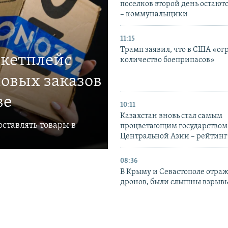
поселков второй день остаютс
– коммунальщики
11:15
Трамп заявил, что в США «ог
ркетплейс
количество боеприпасов»
овых заказов
ве
10:11
Казахстан вновь стал самым
ставлять товары в
процветающим государством
Центральной Азии – рейтинг
08:36
В Крыму и Севастополе отраж
дронов, были слышны взрыв