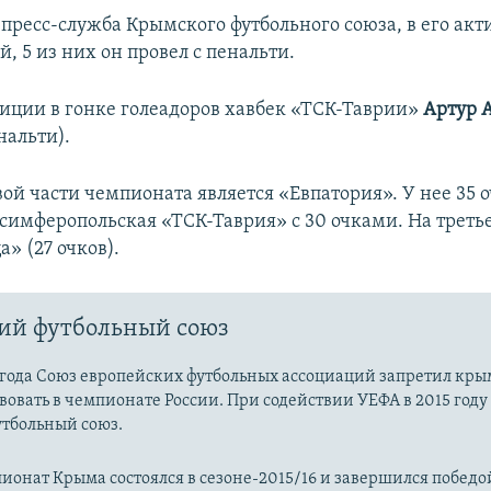
пресс-служба Крымского футбольного союза, в его акти
, 5 из них он провел с пенальти.
зиции в гонке голеадоров хавбек «ТСК-Таврии»
Артур 
енальти).
ой части чемпионата является «Евпатория». У нее 35 о
 симферопольская «ТСК-Таврия» с 30 очками. На треть
» (27 очков).
ий футбольный союз
4 года Союз европейских футбольных ассоциаций запретил кр
вовать в чемпионате России. При содействии УЕФА в 2015 году
тбольный союз.
онат Крыма состоялся в сезоне-2015/16 и завершился победо