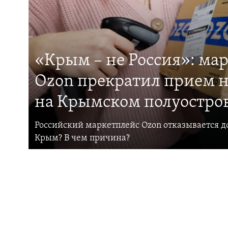
«Крым – не Россия»: ма
Ozon прекратил прием н
на Крымском полуостро
Российский маркетплейс Ozon отказывается до
Крым? В чем причина?