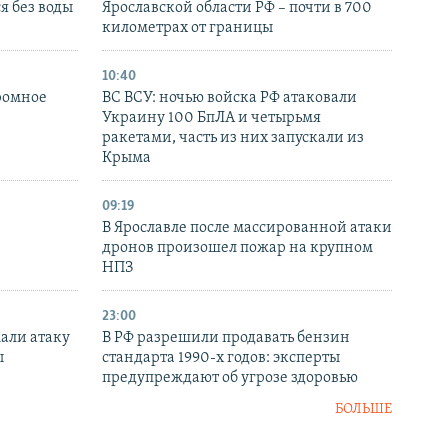
я без воды
Ярославской области РФ – почти в 700
километрах от границы
10:40
ромное
ВС ВСУ: ночью войска РФ атаковали
Украину 100 БпЛА и четырьмя
ракетами, часть из них запускали из
Крыма
09:19
В Ярославле после массированной атаки
дронов произошел пожар на крупном
НПЗ
23:00
али атаку
В РФ разрешили продавать бензин
ы
стандарта 1990-х годов: эксперты
предупреждают об угрозе здоровью
БОЛЬШЕ