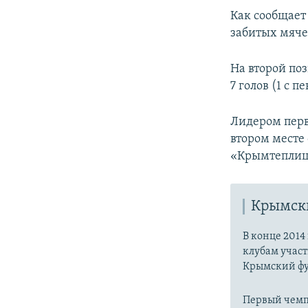
ПОБЕДИТЕЛЕЙ НЕ СУДЯТ?
Как сообщает 
КРЫМ.НЕПОКОРЕННЫЙ
забитых мячей
ELIFBE
На второй по
УКРАИНСКАЯ ПРОБЛЕМА КРЫМА
7 голов (1 с п
Лидером перв
втором месте
«Крымтеплица
Крымск
В конце 201
клубам участ
Крымский фу
Первый чемпи