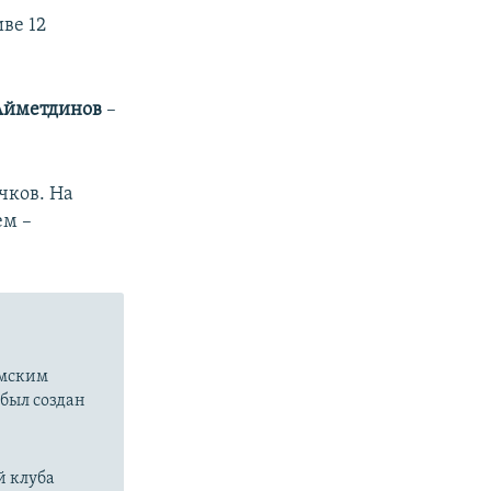
ве 12
Айметдинов
–
чков. На
ем –
ымским
 был создан
й клуба