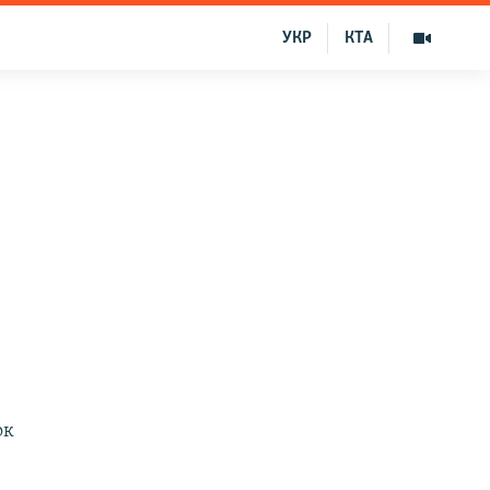
УКР
КТА
ок