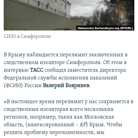
ПРИСОЕДИНЯЙТЕСЬ!
ПОБЕДИТЕЛЕЙ НЕ СУДЯТ?
КРЫМ.НЕПОКОРЕННЫЙ
ELIFBE
СИЗО в Симферополе
УКРАИНСКАЯ ПРОБЛЕМА КРЫМА
Все сайты RFE/RL
В Крыму наблюдается перелимит заключенных в
следственном изоляторе Симферополя. Об этом в
интервью
ТАСС
сообщил заместитель директора
Федеральной службы исполнения наказаний
(ФСИН) России
Валерий Бояринев
.
«В настоящее время перелимит у нас сохраняется в
следственных изоляторах всего нескольких
регионов, например, таких как Московская
область, (аннексированный
– КР
) Крым. Чтобы
решить проблему переполненности, мы