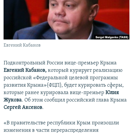
ПРИСОЕДИНЯЙТЕСЬ!
ПОБЕДИТЕЛЕЙ НЕ СУДЯТ?
КРЫМ.НЕПОКОРЕННЫЙ
ELIFBE
УКРАИНСКАЯ ПРОБЛЕМА КРЫМА
Все сайты RFE/RL
Евгений Кабанов
Подконтрольный России вице-премьер Крыма
Евгений Кабанов,
который курирует реализацию
российской «Федеральной целевой программы
развития Крыма»(ФЦП),
будет курировать сферы,
которые ранее курировала вице-премьер
Юлия
Жукова
. Об этом сообщил российский глава Крыма
Сергей Аксенов
.
«В правительстве республики Крым произошли
изменения в части перераспределения