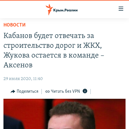
Доступность
ссылки
Вернуться
НОВОСТИ
к
НОВОСТИ
Кабанов будет отвечать за
основному
СПЕЦПРОЕКТЫ
содержанию
строительство дорог и ЖКХ,
ВОДА
Вернутся
ГРУЗ 200
Жукова остается в команде –
к
ИСТОРИЯ
КАРТА ВОЕННЫХ ОБЪЕКТОВ КРЫМА
Аксенов
главной
ЕЩЕ
11 ЛЕТ ОККУПАЦИИ КРЫМА. 11 ИСТОРИЙ СОПРОТИВЛЕНИЯ
навигации
29 июля 2020, 11:40
Вернутся
РАДІО СВОБОДА
ИНТЕРАКТИВ
к
Поделиться
Читать без VPN
КАК ОБОЙТИ БЛОКИРОВКУ
ИНФОГРАФИКА
поиску
ТЕЛЕПРОЕКТ КРЫМ.РЕАЛИИ
Українською
СОВЕТЫ ПРАВОЗАЩИТНИКОВ
Qırımtatar
ПРОПАВШИЕ БЕЗ ВЕСТИ