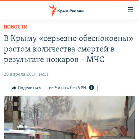
Доступность
ссылки
Вернуться
НОВОСТИ
к
НОВОСТИ
В Крыму «серьезно обеспокоены»
основному
СПЕЦПРОЕКТЫ
содержанию
ростом количества смертей в
ВОДА
Вернутся
ГРУЗ 200
результате пожаров – МЧС
к
ИСТОРИЯ
КАРТА ВОЕННЫХ ОБЪЕКТОВ КРЫМА
главной
28 апреля 2019, 14:51
ЕЩЕ
11 ЛЕТ ОККУПАЦИИ КРЫМА. 11 ИСТОРИЙ СОПРОТИВЛЕНИЯ
навигации
Вернутся
Поделиться
Читать без VPN
РАДІО СВОБОДА
ИНТЕРАКТИВ
к
КАК ОБОЙТИ БЛОКИРОВКУ
ИНФОГРАФИКА
поиску
ТЕЛЕПРОЕКТ КРЫМ.РЕАЛИИ
Українською
СОВЕТЫ ПРАВОЗАЩИТНИКОВ
Qırımtatar
ПРОПАВШИЕ БЕЗ ВЕСТИ