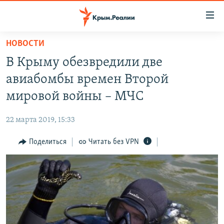
Доступность
ссылки
Вернуться
НОВОСТИ
к
НОВОСТИ
В Крыму обезвредили две
основному
СПЕЦПРОЕКТЫ
содержанию
авиабомбы времен Второй
ВОДА
Вернутся
ГРУЗ 200
мировой войны – МЧС
к
ИСТОРИЯ
КАРТА ВОЕННЫХ ОБЪЕКТОВ КРЫМА
главной
22 марта 2019, 15:33
ЕЩЕ
11 ЛЕТ ОККУПАЦИИ КРЫМА. 11 ИСТОРИЙ СОПРОТИВЛЕНИЯ
навигации
Вернутся
Поделиться
Читать без VPN
РАДІО СВОБОДА
ИНТЕРАКТИВ
к
КАК ОБОЙТИ БЛОКИРОВКУ
ИНФОГРАФИКА
поиску
ТЕЛЕПРОЕКТ КРЫМ.РЕАЛИИ
Українською
СОВЕТЫ ПРАВОЗАЩИТНИКОВ
Qırımtatar
ПРОПАВШИЕ БЕЗ ВЕСТИ