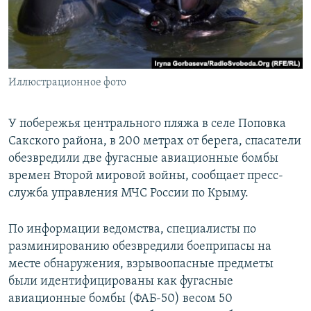
ПРИСОЕДИНЯЙТЕСЬ!
ПОБЕДИТЕЛЕЙ НЕ СУДЯТ?
КРЫМ.НЕПОКОРЕННЫЙ
ELIFBE
Иллюстрационное фото
УКРАИНСКАЯ ПРОБЛЕМА КРЫМА
Все сайты RFE/RL
У побережья центрального пляжа в селе Поповка
Сакского района, в 200 метрах от берега, спасатели
обезвредили две фугасные авиационные бомбы
времен Второй мировой войны, сообщает пресс-
служба управления МЧС России по Крыму.
По информации ведомства, специалисты по
разминированию обезвредили боеприпасы на
месте обнаружения, взрывоопасные предметы
были идентифицированы как фугасные
авиационные бомбы (ФАБ-50) весом 50