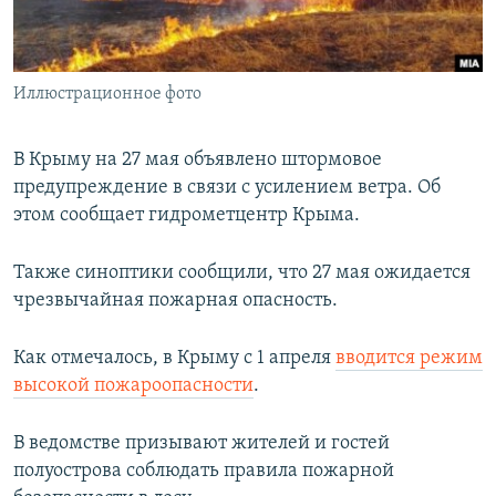
ПРИСОЕДИНЯЙТЕСЬ!
ПОБЕДИТЕЛЕЙ НЕ СУДЯТ?
КРЫМ.НЕПОКОРЕННЫЙ
Иллюстрационное фото
ELIFBE
УКРАИНСКАЯ ПРОБЛЕМА КРЫМА
В Крыму на 27 мая объявлено штормовое
Все сайты RFE/RL
предупреждение в связи с усилением ветра. Об
этом сообщает гидрометцентр Крыма.
Также синоптики сообщили, что 27 мая ожидается
чрезвычайная пожарная опасность.
Как отмечалось, в Крыму с 1 апреля
вводится режим
высокой пожароопасности
.
В ведомстве призывают жителей и гостей
полуострова соблюдать правила пожарной