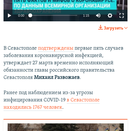
Auto
0:00
1:15
270p
Загрузить
360p
Auto
270p
360p
404p
404p
В Севастополе
подтверждены
первые пять случаев
заболевания коронавирусной инфекцией,
1080p
1080p
утверждает 27 марта временно исполняющий
обязанности главы российского правительства
Севастополя
Михаил Развожаев
.
Ранее под наблюдением из-за угрозы
инфицирования COVID-19
в Севастополе
находились 1767 человек
.