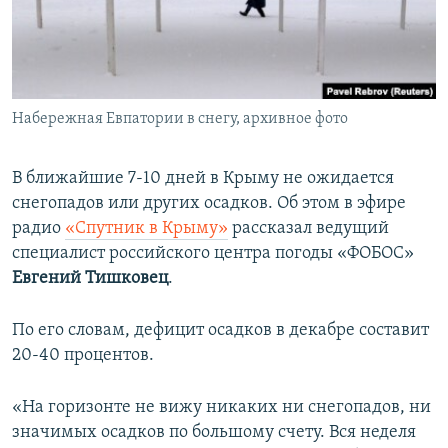
ПРИСОЕДИНЯЙТЕСЬ!
ПОБЕДИТЕЛЕЙ НЕ СУДЯТ?
КРЫМ.НЕПОКОРЕННЫЙ
ELIFBE
Набережная Евпатории в снегу, архивное фото
УКРАИНСКАЯ ПРОБЛЕМА КРЫМА
Все сайты RFE/RL
В ближайшие 7-10 дней в Крыму не ожидается
снегопадов или других осадков. Об этом в эфире
радио
«Спутник в Крыму»
рассказал ведущий
специалист российского центра погоды «ФОБОС»
Евгений Тишковец
.
По его словам, дефицит осадков в декабре составит
20-40 процентов.
«На горизонте не вижу никаких ни снегопадов, ни
значимых осадков по большому счету. Вся неделя